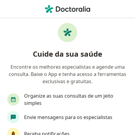
Men
Nefrologista • Maceió, Alagoas AL
Filtros
Convênio:
Geap Saúde
Nefrologistas Geap Saúde em Maceió
Cuide da sua saúde
Encontre os melhores especialistas e agende uma
consulta. Baixe o App e tenha acesso a ferramentas
exclusivas e gratuitas.
Organize as suas consultas de um jeito
simples
Dra. Raquel Fernandes Vanderlei Vasco
Envie mensagens para os especialistas
·
Mais
Nefrologista
98 opiniões
Receba notificações