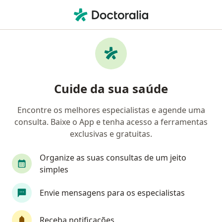
Men
Nefrologista • Belo Horizonte, Minas Gerais MG
Filtros
Convênio:
Geap Saúde
Nefrologistas Geap Saúde em Belo
Cuide da sua saúde
Horizonte
Encontre os melhores especialistas e agende uma
consulta. Baixe o App e tenha acesso a ferramentas
exclusivas e gratuitas.
Organize as suas consultas de um jeito
simples
Envie mensagens para os especialistas
First Class
Dr. Ariel Augusto de Britto Rosa
·
Mais
Nefrologista
Receba notificações