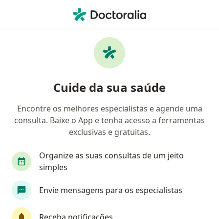
Men
Neurocirurgião • Maceió, Alagoas AL
Filtros
Convênio:
Mediservice
Neurocirurgiões Mediservice em Maceió
Cuide da sua saúde
Encontre os melhores especialistas e agende uma
consulta. Baixe o App e tenha acesso a ferramentas
exclusivas e gratuitas.
Organize as suas consultas de um jeito
simples
Dr. Anderson Gonçalves de Farias Souto
Envie mensagens para os especialistas
·
Mais
Neurocirurgião
35 opiniões
Receba notificações