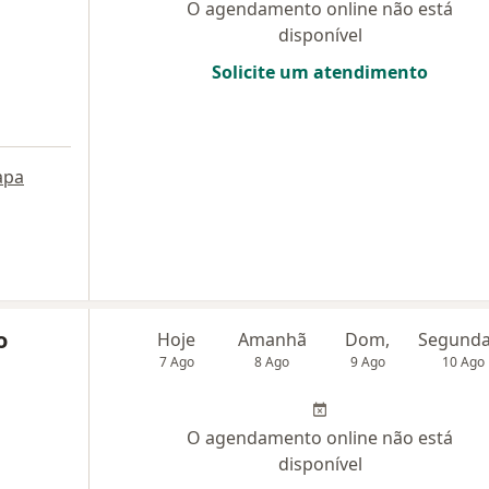
O agendamento online não está
disponível
Solicite um atendimento
apa
o
Hoje
Amanhã
Dom,
7 Ago
8 Ago
9 Ago
10 Ago
O agendamento online não está
disponível