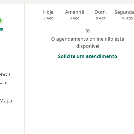
Hoje
Amanhã
Dom,
7 Ago
8 Ago
9 Ago
10 Ago
l
O agendamento online não está
disponível
Solicite um atendimento
ebral
sa e
Mapa