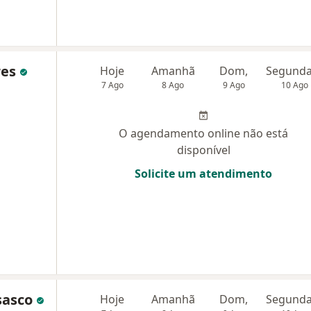
res
Hoje
Amanhã
Dom,
7 Ago
8 Ago
9 Ago
10 Ago
O agendamento online não está
disponível
Solicite um atendimento
Osasco
Hoje
Amanhã
Dom,