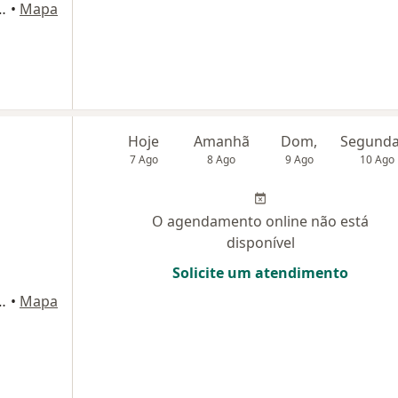
, 406 - sala 2111 bloco 2, Osasco
•
Mapa
Hoje
Amanhã
Dom,
7 Ago
8 Ago
9 Ago
10 Ago
O agendamento online não está
disponível
Solicite um atendimento
, 406 - sala 2111 bloco 2, Osasco
•
Mapa