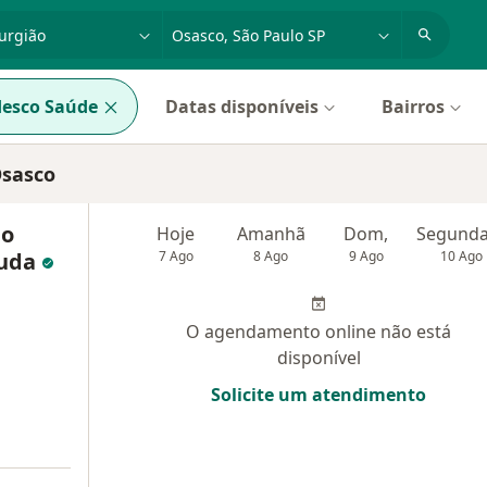
dade, doença ou nome
cidade ou região
esco Saúde
Datas disponíveis
Bairros
Osasco
do
Hoje
Amanhã
Dom,
ruda
7 Ago
8 Ago
9 Ago
10 Ago
O agendamento online não está
disponível
Solicite um atendimento