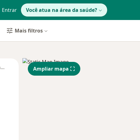
Entrar
Você atua na área da saúde?
Mais filtros
Segunda-feira
Ter,
Qua
Qui,
Ampliar mapa
11 Ago
12 Ago
13 Ago