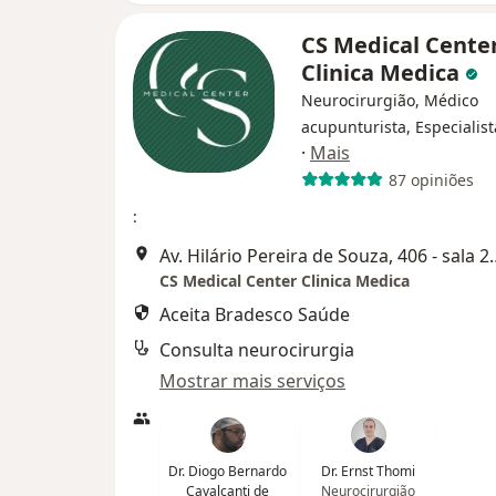
CS Medical Cente
Clinica Medica
Neurocirurgião, Médico
acupunturista, Especialis
·
Mais
87 opiniões
:
Av. Hilário Pereira de Souza
CS Medical Center Clinica Medica
Aceita Bradesco Saúde
Consulta neurocirurgia
Mostrar mais serviços
Dr. Diogo Bernardo
Dr. Ernst Thomi
Cavalcanti de
Neurocirurgião