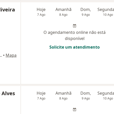
liveira
Hoje
Amanhã
Dom,
7 Ago
8 Ago
9 Ago
10 Ago
O agendamento online não está
disponível
Solicite um atendimento
im 592, Cj.1001, São Paulo
•
Mapa
 Alves
Hoje
Amanhã
Dom,
7 Ago
8 Ago
9 Ago
10 Ago