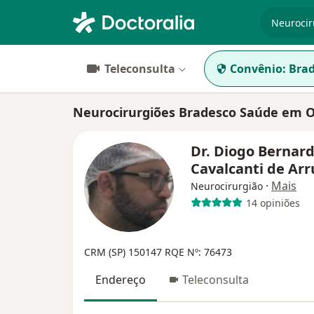
especiali
Teleconsulta
Convênio:
Brad
Neurocirurgiões Bradesco Saúde em 
Dr. Diogo Bernar
Cavalcanti de Ar
·
Mais
Neurocirurgião
14 opiniões
CRM (SP) 150147
RQE Nº: 76473
Endereço
Teleconsulta