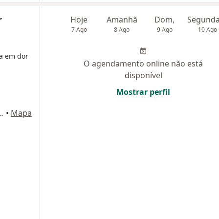
r
Hoje
Amanhã
Dom,
7 Ago
8 Ago
9 Ago
10 Ago
ta em dor
O agendamento online não está
disponível
Mostrar perfil
, 406 - sala 2111 bloco 2, Osasco
•
Mapa