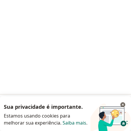
Neurocirurgião
1 opinião
CRM 17092 SP - RQE 5177
Rua Alvorada , 64 - Cj. 72/74 (, São Paulo
•
Mapa
Clinica Pinheiro Franco
Esse especialista não oferece agendamento online para esse endereço.
Solicite um atendimento
Sua privacidade é importante.
Acessar App
Estamos usando cookies para
melhorar sua experiência.
Saiba mais
.
Continuar pelo site da Doctoralia
Dr. Gilberto Ochman