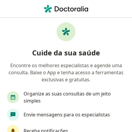
Men
Neurocirurgião • Vila Olimpia, São Paulo, Brasil
Filtros
• 1
Convênio
Mapa
Neurocirurgiões em Vila Olimpia, São Paulo
Cuide da sua saúde
Encontre os melhores especialistas e agende uma
Qual é o seu convênio?
consulta. Baixe o App e tenha acesso a ferramentas
Unimed
Bradesco Saúde
Sul América Saú
exclusivas e gratuitas.
Organize as suas consultas de um jeito
simples
Envie mensagens para os especialistas
Receba notificações