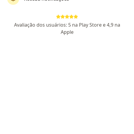
Dr. Carlo Emanuel Petitto
·
Mais
Neurocirurgião
Avaliação dos usuários: 5 na Play Store e 4,9 na
123 opiniões
Apple
CRM SP 128347
RQE 43911
Rua Helena 170 - 16º andar, São Paulo
•
Mapa
Pedy Plus Especialidades Médicas
Consulta neurocirurgia
R$ 1.050
Esse especialista não oferece agendamento online para esse endereço.
Solicite um atendimento