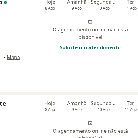
to
Hoje
Amanhã
Segunda-feira
Ter,
8 Ago
9 Ago
10 Ago
11 Ago
O agendamento online não está
disponível
Solicite um atendimento
Paulo
•
Mapa
te
Hoje
Amanhã
Segunda-feira
Ter,
8 Ago
9 Ago
10 Ago
11 Ago
O agendamento online não está