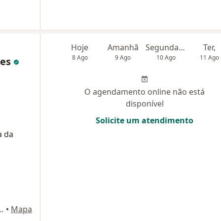
Hoje
Amanhã
Segunda-feira
Ter,
8 Ago
9 Ago
10 Ago
11 Ago
ues
O agendamento online não está
disponível
Solicite um atendimento
a da
 1378 - Mooca, São Paulo
•
Mapa