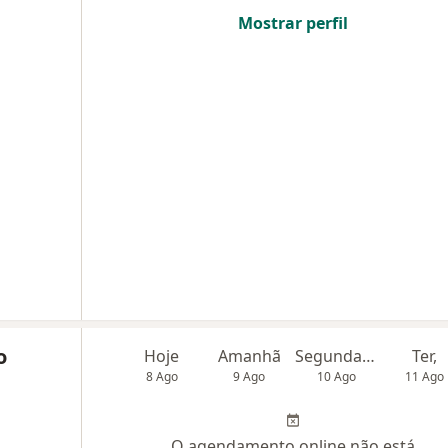
Mostrar perfil
o
Hoje
Amanhã
Segunda-feira
Ter,
8 Ago
9 Ago
10 Ago
11 Ago
O agendamento online não está