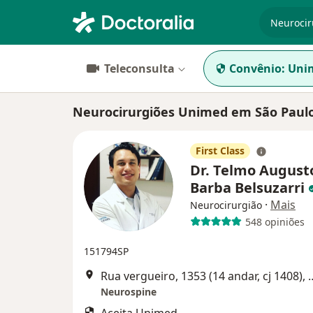
especiali
Teleconsulta
Convênio:
Uni
Neurocirurgiões Unimed em São Paul
First Class
Dr. Telmo August
Barba Belsuzarri
·
Mais
Neurocirurgião
548 opiniões
151794SP
Rua vergueiro, 1353 (14 an
Neurospine