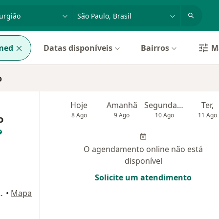
dade, doença ou nome
cidade ou região
med
Datas disponíveis
Bairros
Ma
o
Hoje
Amanhã
Segunda-feira
Ter,
8 Ago
9 Ago
10 Ago
11 Ago
o
O agendamento online não está
disponível
Solicite um atendimento
dar, cj 1408), São Paulo
•
Mapa