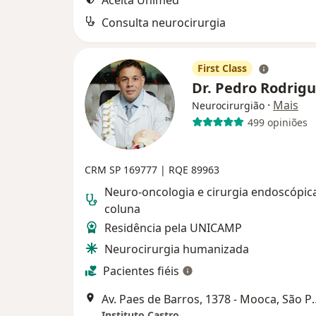
Aceita Unimed
Consulta neurocirurgia
First Class
Dr. Pedro Rodrig
·
Mais
Neurocirurgião
499 opiniões
CRM SP 169777 | RQE 89963
Neuro-oncologia e cirurgia endoscópic
coluna
Residência pela UNICAMP
Neurocirurgia humanizada
Pacientes fiéis
Av. Paes de Barros,
Instituto Castro