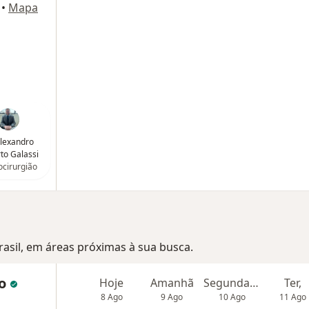
•
Mapa
Alexandro
to Galassi
cirurgião
Brasil, em áreas próximas à sua busca.
no
Hoje
Amanhã
Segunda-feira
Ter,
8 Ago
9 Ago
10 Ago
11 Ago