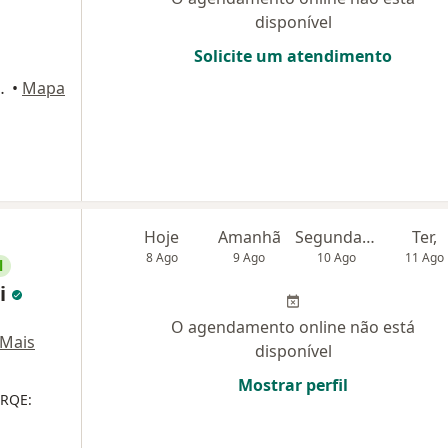
disponível
Solicite um atendimento
sultório 15, São Paulo
•
Mapa
Hoje
Amanhã
Segunda-feira
Ter,
8 Ago
9 Ago
10 Ago
11 Ago
l
ti
O agendamento online não está
Mais
disponível
Mostrar perfil
 RQE: