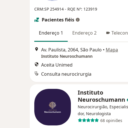
CRM:SP 254914
- RQE Nº: 123919
Pacientes fiéis
Endereço 1
Endereço 2
Telecon
Av. Paulista, 2064, São Paulo
•
Mapa
Instituto Neuroschumann
Aceita Unimed
Consulta neurocirurgia
Instituto
Neuroschumann
Neurocirurgião, Especiali
dor, Neurologista
68 opiniões