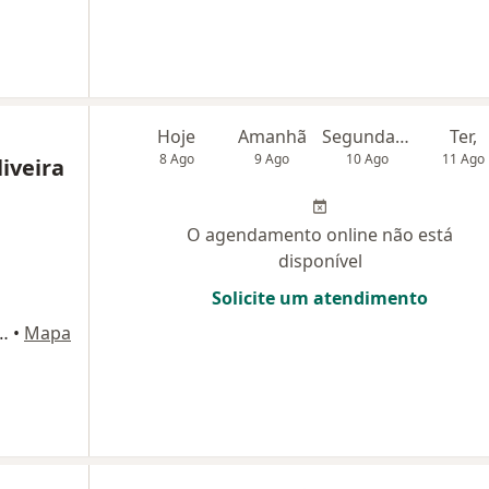
Hoje
Amanhã
Segunda-feira
Ter,
8 Ago
9 Ago
10 Ago
11 Ago
liveira
O agendamento online não está
disponível
Solicite um atendimento
im 592, Cj.1001, São Paulo
•
Mapa