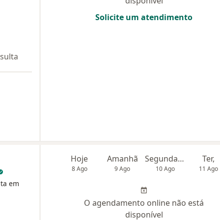
disponível
Solicite um atendimento
sulta
Hoje
Amanhã
Segunda-feira
Ter,
8 Ago
9 Ago
10 Ago
11 Ago
sta em
O agendamento online não está
disponível