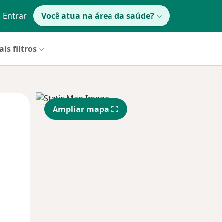
Entrar
Você atua na área da saúde?
is filtros
Qua
Qui,
Sex,
Ampliar mapa
12 Ago
13 Ago
14 Ago