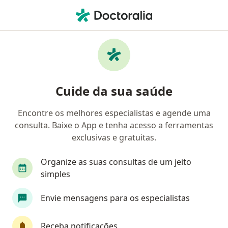
Men
Neurologista • Batista Campos, Belém do Pará, Pará PA
Filtros
• 1
Mapa
Neurologistas em Batista Campos, Belém
Cuide da sua saúde
do Pará
Encontre os melhores especialistas e agende uma
consulta. Baixe o App e tenha acesso a ferramentas
exclusivas e gratuitas.
Organize as suas consultas de um jeito
simples
Dra. Amanda Vallinoto Silva de Araújo
Envie mensagens para os especialistas
Neurologista
Receba notificações
CRM PA 18250
CRM SP 242509
RQE Nº: 147814