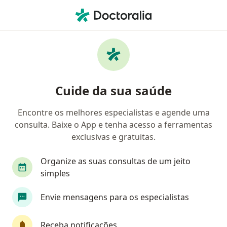
Men
Neurologista • Marco, Belém do Pará, Pará PA
Filtros
• 1
Mapa
Neurologistas em Marco, Belém do Pará
Cuide da sua saúde
Encontre os melhores especialistas e agende uma
consulta. Baixe o App e tenha acesso a ferramentas
exclusivas e gratuitas.
Organize as suas consultas de um jeito
simples
First Class
Envie mensagens para os especialistas
Dr. Victor Hugo Leão
·
Mais
Neurologista, Neurologista pediátrico
Receba notificações
543 opiniões