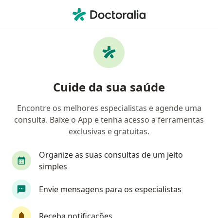
Men
Neurologista • Fortaleza, Ceará CE
Filtros
Convênio:
ASSEFAZ (Ministéri
Neurologistas ASSEFAZ (Ministério da
Cuide da sua saúde
Fazenda) em Fortaleza
Encontre os melhores especialistas e agende uma
consulta. Baixe o App e tenha acesso a ferramentas
exclusivas e gratuitas.
Organize as suas consultas de um jeito
simples
Envie mensagens para os especialistas
First Class
Dr. Diego Bandeira
·
Mais
Neurologista
Receba notificações