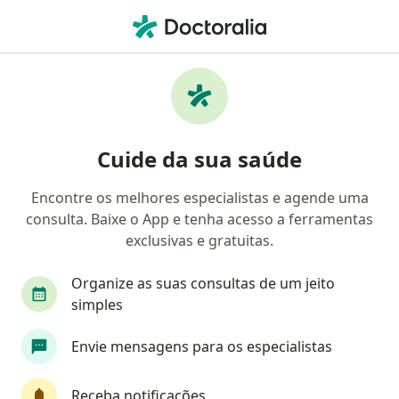
Men
Neurologista • Goiânia, Goiás GO
Filtros
Convênio:
Postal Saúde
Neurologistas Postal Saúde em Goiânia
Cuide da sua saúde
Encontre os melhores especialistas e agende uma
consulta. Baixe o App e tenha acesso a ferramentas
exclusivas e gratuitas.
Organize as suas consultas de um jeito
simples
Dr. Savio Nogueira Beniz
Envie mensagens para os especialistas
Neurologista
14 opiniões
Receba notificações