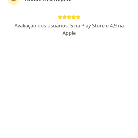
Perfil novo
Pagamento online
Avaliação dos usuários: 5 na Play Store e 4,9 na
Parcelamento disponível
Apple
Dra. Fernanda Alice Coelho Quintian
·
Mais
Psiquiatra
1 opinião
CRM GO 23416
RQE Não Encontrada
Especialista em transtornos alimentares
Pós Graduada pelo Instituto Einstein de Ensino
Os pacientes me avaliam como jovem e engraçada!
Endereço 1
Endereço 2
Teleconsulta
Rua 1134, Goiânia
•
Mapa
Story Clinic