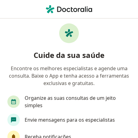
Men
Transtornos Da Memória • Goiânia, Goiás GO
Filtros
• 1
Convênio
Mapa
Profissionais com experiência Transtornos
Cuide da sua saúde
Da Memória, Goiânia
Encontre os melhores especialistas e agende uma
consulta. Baixe o App e tenha acesso a ferramentas
Qual especialização você está procurando?
exclusivas e gratuitas.
Psicólogo
Geriatra
Psiquiatra
Neurol
Organize as suas consultas de um jeito
simples
Envie mensagens para os especialistas
Receba notificações