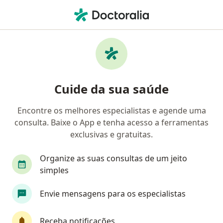
Men
Neurologista • Itajaí, Santa Catarina SC
Filtros
Convênio:
Amil
Ma
Neurologistas Amil em Itajaí
Cuide da sua saúde
Encontre os melhores especialistas e agende uma
consulta. Baixe o App e tenha acesso a ferramentas
exclusivas e gratuitas.
Organize as suas consultas de um jeito
simples
Dra. Daniela Khouri
Envie mensagens para os especialistas
Neurologista, Médica do sono
58 opiniões
Receba notificações