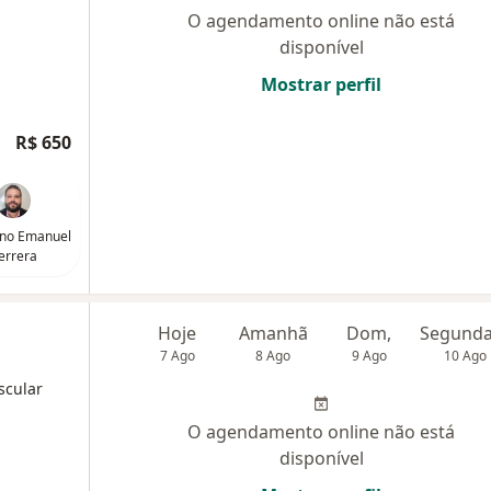
O agendamento online não está
disponível
Mostrar perfil
R$ 650
iano Emanuel
errera
Hoje
Amanhã
Dom,
7 Ago
8 Ago
9 Ago
10 Ago
scular
O agendamento online não está
disponível