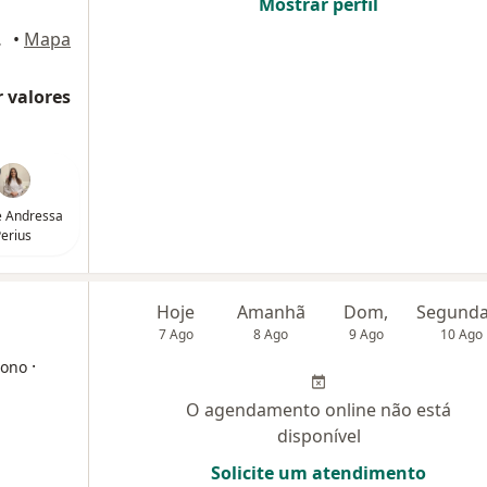
Mostrar perfil
ll, Itajaí
•
Mapa
 valores
e Andressa
erius
Hoje
Amanhã
Dom,
7 Ago
8 Ago
9 Ago
10 Ago
·
sono
O agendamento online não está
disponível
Solicite um atendimento