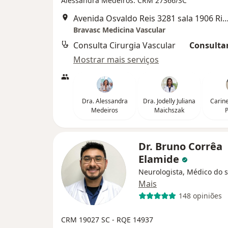
Alessandra Medeiros: CRM 27366/SC
Avenida Osvaldo Reis 3281 sala 1906 Riviera Business Ma
Bravasc Medicina Vascular
Consulta Cirurgia Vascular
Consultar
Mostrar mais serviços
Dra. Alessandra
Dra. Jodelly Juliana
Carin
Medeiros
Maichszak
P
Dr. Bruno Corrêa
Elamide
Neurologista, Médico do 
Mais
148 opiniões
CRM 19027 SC - RQE 14937