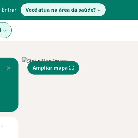
Entrar
Você atua na área da saúde?
1
Ampliar mapa
Segunda-feira
Ter,
Qua
Qui,
11 Ago
12 Ago
13 Ago