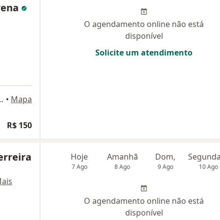
rena
O agendamento online não está
disponível
Solicite um atendimento
cos Konder 1313, Itajaí
•
Mapa
R$ 150
erreira
Hoje
Amanhã
Dom,
7 Ago
8 Ago
9 Ago
10 Ago
ais
O agendamento online não está
disponível