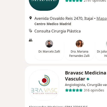
2197 opiniões
Avenida Osvaldo Reis 2470, Itajaí
•
Mapa
Centro Medico Madrid
Consulta Cirurgia Plástica
Dr. Marcelo Zalli
Dra. Mariana
Dr. Jul
Fernandes Zalli
H
Bravasc Medicina
Vascular
Angiologista, Cirurgião va
316 opiniões