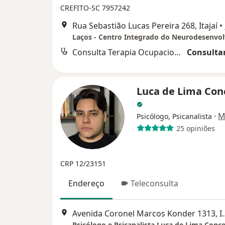
CREFITO-SC 7957242
Rua Sebastião Lucas Pereira 268, Itajaí
•
Laços - Centro Integrado do Neurodesenvo
Consulta Terapia Ocupacional
Consultar
Luca de Lima Con
·
M
Psicólogo, Psicanalista
25 opiniões
CRP 12/23151
Endereço
Teleconsulta
Avenida Coronel Mar
Psicólogo e Psicanalista Luca de Lima Conc