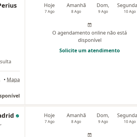
Perius
Hoje
Amanhã
Dom,
7 Ago
8 Ago
9 Ago
10 Ago
O agendamento online não está
disponível
Solicite um atendimento
sulta
ll, Itajaí
•
Mapa
sponível
adrid
Hoje
Amanhã
Dom,
7 Ago
8 Ago
9 Ago
10 Ago
,