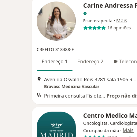
Carine Andressa 
·
Mais
Fisioterapeuta
16 opiniões
CREFITO 318488-F
Endereço 1
Endereço 2
Telecon
Avenida Osvaldo Reis 3281 sala 1906 Riviera Business Ma
Bravasc Medicina Vascular
Primeira consulta Fisioterapia
Preço não di
Centro Medico M
Oncologista, Cardiologista
·
Mais
Cirurgião da mão