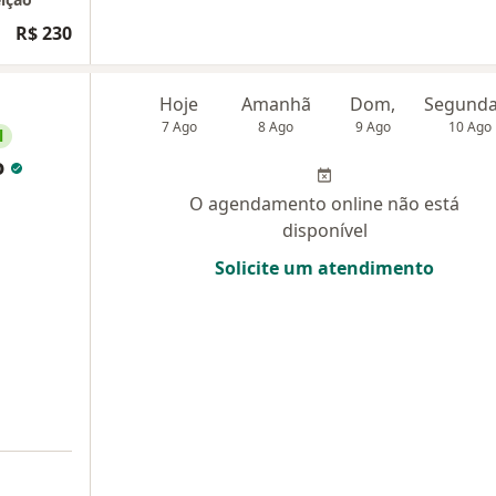
R$ 230
Hoje
Amanhã
Dom,
7 Ago
8 Ago
9 Ago
10 Ago
l
o
O agendamento online não está
disponível
Solicite um atendimento