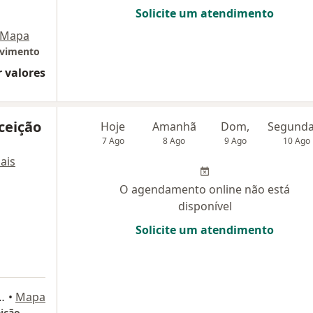
Solicite um atendimento
Mapa
lvimento
 valores
ceição
Hoje
Amanhã
Dom,
7 Ago
8 Ago
9 Ago
10 Ago
ais
O agendamento online não está
disponível
Solicite um atendimento
cos Konder 1313, Itajaí
•
Mapa
eição