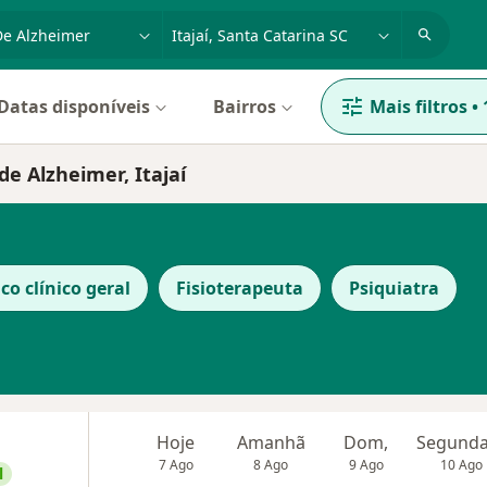
dade, doença ou nome
cidade ou região
Datas disponíveis
Bairros
Mais filtros
•
e Alzheimer, Itajaí
co clínico geral
Fisioterapeuta
Psiquiatra
Hoje
Amanhã
Dom,
7 Ago
8 Ago
9 Ago
10 Ago
l