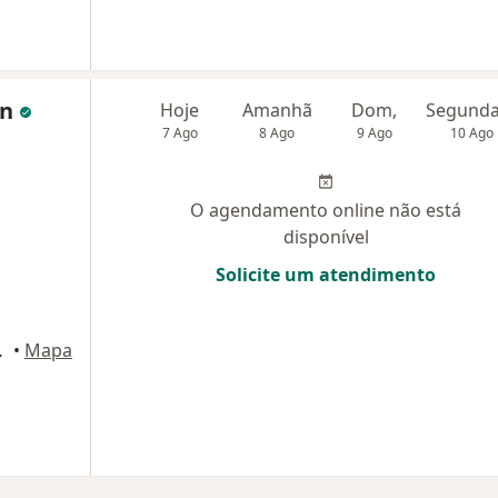
in
Hoje
Amanhã
Dom,
7 Ago
8 Ago
9 Ago
10 Ago
O agendamento online não está
disponível
Solicite um atendimento
rto Alegre
•
Mapa