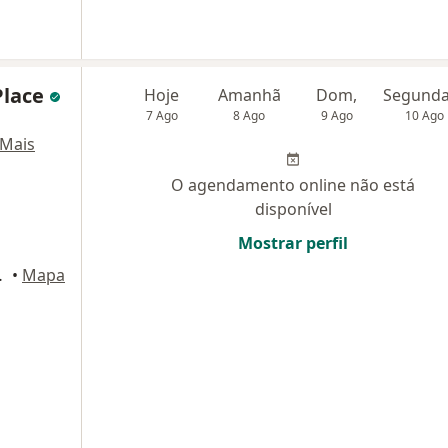
Place
Hoje
Amanhã
Dom,
7 Ago
8 Ago
9 Ago
10 Ago
Mais
O agendamento online não está
disponível
Mostrar perfil
rto Alegre
•
Mapa