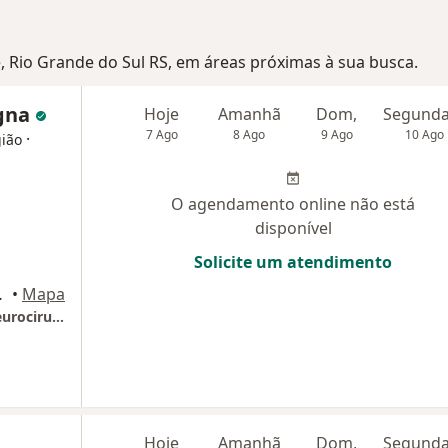
e, Rio Grande do Sul RS, em áreas próximas à sua busca.
Igna
Hoje
Amanhã
Dom,
7 Ago
8 Ago
9 Ago
10 Ago
·
gião
O agendamento online não está
disponível
Solicite um atendimento
São Leopoldo
•
Mapa
Dr. Oscar Dall'Igna - Doenças da Coluna e Neurocirurgia - IN Clínica Médica
Hoje
Amanhã
Dom,