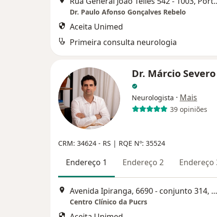
Rua General João Telles 5
Dr. Paulo Afonso Gonçalves Rebelo
Aceita Unimed
Primeira consulta neurologia
Dr. Márcio Severo
·
Mais
Neurologista
39 opiniões
CRM: 34624 - RS | RQE Nº: 35524
Endereço 1
Endereço 2
Endereço 
Avenida Ipiranga, 6690 - conjunto 314, Porto Al
Centro Clínico da Pucrs
Aceita Unimed