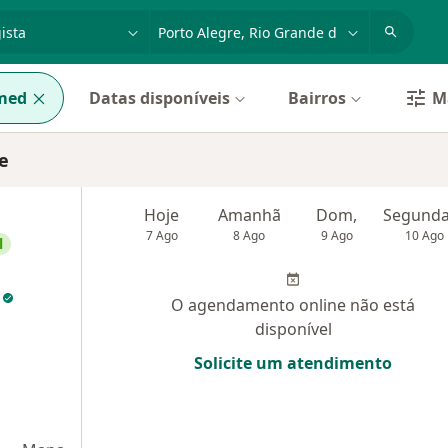
dade, doença ou nome
cidade ou região
med
Datas disponíveis
Bairros
Ma
e
Hoje
Amanhã
Dom,
7 Ago
8 Ago
9 Ago
10 Ago
l
o
O agendamento online não está
disponível
Solicite um atendimento