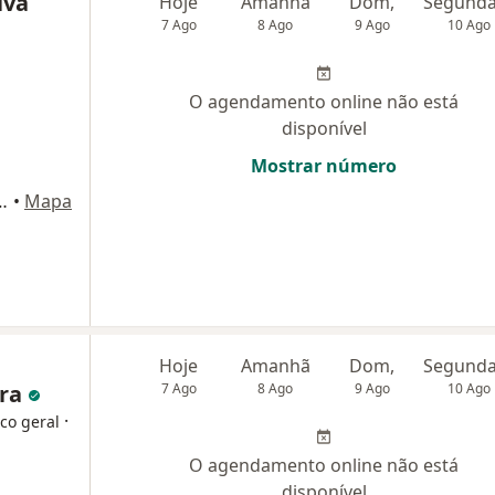
lva
Hoje
Amanhã
Dom,
7 Ago
8 Ago
9 Ago
10 Ago
O agendamento online não está
disponível
Mostrar número
00, sala 302, Porto Alegre
•
Mapa
Hoje
Amanhã
Dom,
ira
7 Ago
8 Ago
9 Ago
10 Ago
·
co geral
O agendamento online não está
disponível