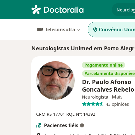
especiali
Teleconsulta
Convênio:
Uni
Neurologistas Unimed em Porto Alegr
Pagamento online
Parcelamento disponíve
Dr. Paulo Afonso
Goncalves Rebel
·
Mais
Neurologista
43 opiniões
CRM RS 17701
RQE Nº: 14392
Pacientes fiéis