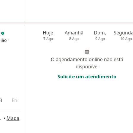
s
Hoje
Amanhã
Dom,
7 Ago
8 Ago
9 Ago
10 Ago
·
gião
O agendamento online não está
disponível
Solicite um atendimento
3
Endereço 4
rto Alegre
•
Mapa