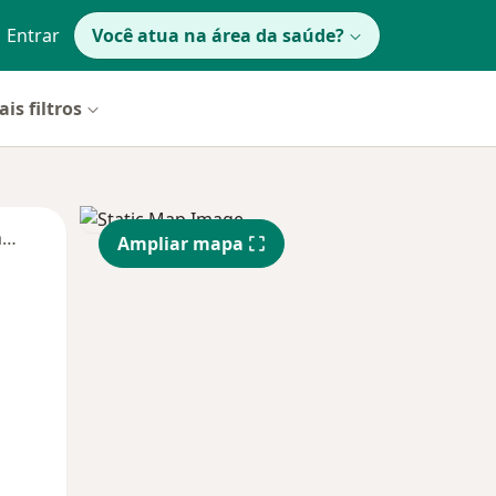
Entrar
Você atua na área da saúde?
is filtros
Segunda-feira
Ter,
Qua
Qui,
Ampliar mapa
11 Ago
12 Ago
13 Ago