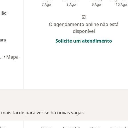
7 Ago
8 Ago
9 Ago
10 Ago
·
gião
O agendamento online não está
disponível
ara
Solicite um atendimento
la 503, São Leopoldo
•
Mapa
mais tarde para ver se há novas vagas.