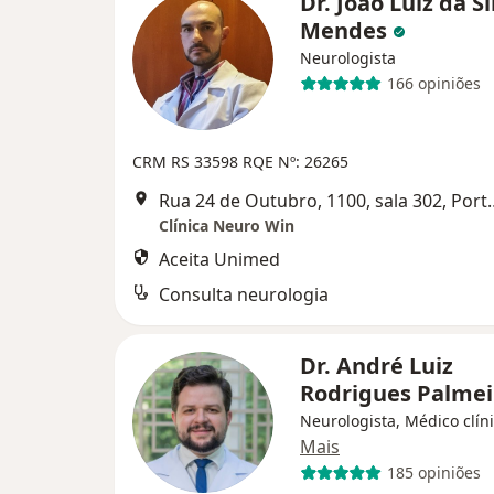
Dr. João Luiz da Si
Mendes
Neurologista
166 opiniões
CRM RS 33598
RQE Nº: 26265
Rua 24 de Outubro, 11
Clínica Neuro Win
Aceita Unimed
Consulta neurologia
Dr. André Luiz
Rodrigues Palme
Neurologista, Médico clíni
Mais
185 opiniões