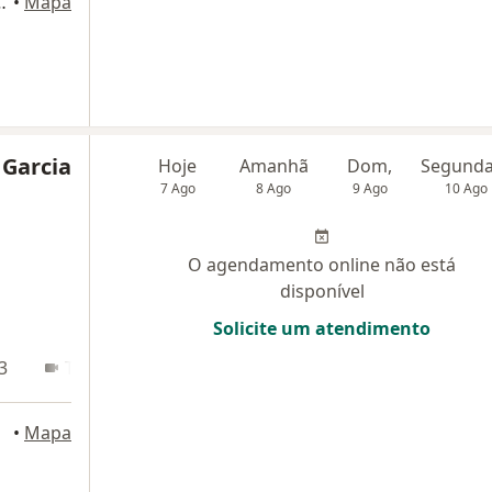
42 - 1003, Porto Alegre
•
Mapa
 Garcia
Hoje
Amanhã
Dom,
7 Ago
8 Ago
9 Ago
10 Ago
O agendamento online não está
disponível
Solicite um atendimento
3
Teleconsulta
egre
•
Mapa