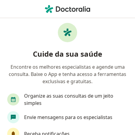
Men
Neurologista • Praia De Belas, Porto Alegre, Rio Grande do Sul RS
Filtros
• 1
Convênio
Mapa
Neurologistas em Praia De Belas, Porto
Cuide da sua saúde
Alegre
Encontre os melhores especialistas e agende uma
consulta. Baixe o App e tenha acesso a ferramentas
Qual é o seu convênio?
exclusivas e gratuitas.
Unimed
Bradesco Saúde
Sul América Saú
Organize as suas consultas de um jeito
simples
Envie mensagens para os especialistas
Receba notificações