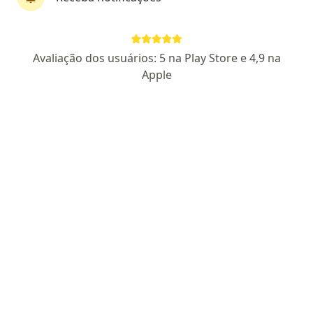
Dra. Rosane Brondani
Avaliação dos usuários: 5 na Play Store e 4,9 na
Neurologista
Apple
4 opiniões
CRM 21571 RS - RQE 12970
Rua Antonio Francisco Ds Rocha, 100, Porto Alegre
•
Mapa
Hospital Porto Alegre
Esse especialista não oferece agendamento online para esse endereço.
Solicite um atendimento