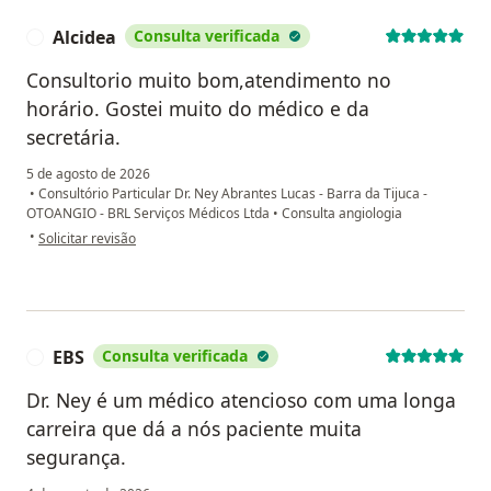
Alcidea
Consulta verificada
A
Consultorio muito bom,atendimento no
horário. Gostei muito do médico e da
secretária.
5 de agosto de 2026
•
Consultório Particular Dr. Ney Abrantes Lucas - Barra da Tijuca -
OTOANGIO - BRL Serviços Médicos Ltda
•
Consulta angiologia
na opinião do utilizador Alcidea
•
Solicitar revisão
EBS
Consulta verificada
E
Dr. Ney é um médico atencioso com uma longa
carreira que dá a nós paciente muita
segurança.