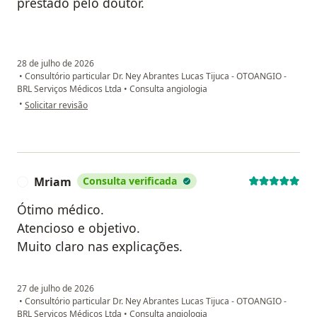
prestado pelo doutor.
28 de julho de 2026
•
Consultório particular Dr. Ney Abrantes Lucas Tijuca - OTOANGIO -
BRL Serviços Médicos Ltda
•
Consulta angiologia
na opinião do utilizador M.A
•
Solicitar revisão
Mriam
Consulta verificada
M
Ótimo médico.
Atencioso e objetivo.
Muito claro nas explicações.
27 de julho de 2026
•
Consultório particular Dr. Ney Abrantes Lucas Tijuca - OTOANGIO -
BRL Serviços Médicos Ltda
•
Consulta angiologia