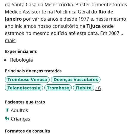
da Santa Casa da Misericórdia. Posteriormente fomos
Médico Assistente na Policlínica Geral do
Rio de
Janeiro
por vários anos e desde 1977 e, neste mesmo
ano iniciamos nosso consultório na
Tijuca
onde
estamos no mesmo edifício até esta data. Em 2007
Sobre mim
abrimos os atendimentos na
mais
Barra da Tijuca
também
mantido até a presente data. Em todos esses anos
Experiência em:
muitos foram os congressos em que participamos
Flebologia
tanto no Rio quanto em vários estados do Brasil assim
como no exterior, destes os mais recentes foram na
Principais doenças tratadas
Suíça, Londres, Porto, Milão, Istambul e Atenas ano
Trombose Venosa
Doenças Vasculares
passado. Ano passado também participamos do
a11y_sr_more_
Telangiectasia
Trombose
Flebite
+6
Encontro de Angiologia e
Cirurgia Vascular
em Porto
Alegre e recentemente participamos do Simpósio
Pacientes que trato
Internacional de Flebologia em Belo Horizonte.
Adultos
Crianças
Formatos de consulta