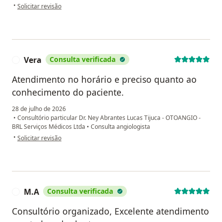
na opinião do utilizador Jussara Viegas Dorneles
•
Solicitar revisão
Vera
Consulta verificada
V
Atendimento no horário e preciso quanto ao
conhecimento do paciente.
28 de julho de 2026
•
Consultório particular Dr. Ney Abrantes Lucas Tijuca - OTOANGIO -
BRL Serviços Médicos Ltda
•
Consulta angiologista
na opinião do utilizador Vera
•
Solicitar revisão
M.A
Consulta verificada
M
Consultório organizado, Excelente atendimento