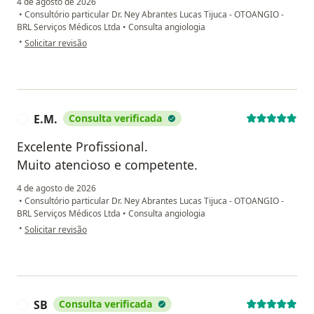
4 de agosto de 2026
•
Consultório particular Dr. Ney Abrantes Lucas Tijuca - OTOANGIO -
BRL Serviços Médicos Ltda
•
Consulta angiologia
na opinião do utilizador EBS
•
Solicitar revisão
E.M.
Consulta verificada
E
Excelente Profissional.
Muito atencioso e competente.
4 de agosto de 2026
•
Consultório particular Dr. Ney Abrantes Lucas Tijuca - OTOANGIO -
BRL Serviços Médicos Ltda
•
Consulta angiologia
na opinião do utilizador E.M.
•
Solicitar revisão
SB
Consulta verificada
S