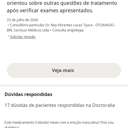
orientou sobre outras questões de tratamento
após verificar exames apresentados.
23 de julho de 2026
•
Consultório particular Dr. Ney Abrantes Lucas Tijuca - OTOANGIO -
BRL Serviços Médicos Ltda
•
Consulta angiologia
na opinião do utilizador Ronan Serra
•
Solicitar revisão
Veja mais
opiniões acima
Dúvidas respondidas
17 dúvidas de pacientes respondidas na Doctoralia
Este medicamento Cebralat mexe com a ereção masculina? Pois sou
diabético