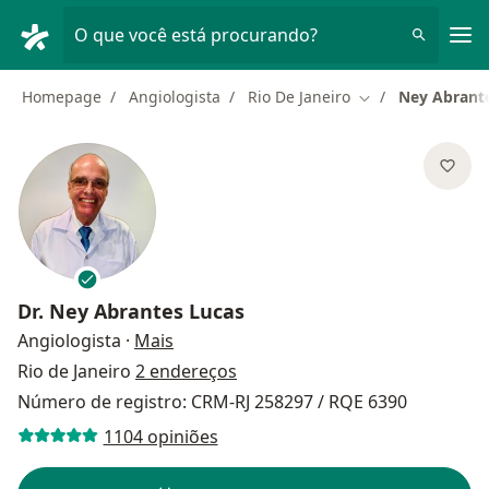
Men
O que você está procurando?
Homepage
Angiologista
Rio De Janeiro
Ney Abrant
Mudar de cidade
Dr.
Ney Abrantes Lucas
sobre as especializações
Angiologista
·
Mais
Rio de Janeiro
2 endereços
Número de registro: CRM-RJ 258297 / RQE 6390
1104 opiniões