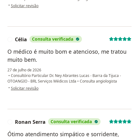
na opinião do utilizador Mriam
•
Solicitar revisão
Célia
Consulta verificada
C
O médico é muito bom e atencioso, me tratou
muito bem.
27 de julho de 2026
•
Consultório Particular Dr. Ney Abrantes Lucas - Barra da Tijuca -
OTOANGIO - BRL Serviços Médicos Ltda
•
Consulta angiologista
na opinião do utilizador Célia
•
Solicitar revisão
Ronan Serra
Consulta verificada
R
Ótimo atendimento simpático e sorridente,