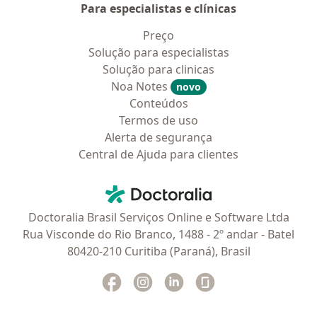
Para especialistas e clínicas
Preço
Solução para especialistas
Solução para clinicas
Noa Notes
novo
Conteúdos
Termos de uso
Alerta de segurança
Central de Ajuda para clientes
Contato
Doctoralia - Homepage
Doctoralia Brasil Serviços Online e Software Ltda
Rua Visconde do Rio Branco, 1488 - 2º andar - Batel
80420-210 Curitiba (Paraná), Brasil
Facebook
abre num novo separador
Instagram
abre num novo separador
Linkedin
abre num novo separad
Glassdoor
abre num novo se