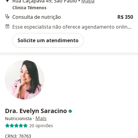
Rua Caçapava 49, São Paulo
•
Mapa
Clinica Témenos
Consulta de nutrição
R$ 350
Esse especialista não oferece agendamento online para esse endereço.
Solicite um atendimento
Dra. Evelyn Saracino
·
Mais
Nutricionista
20 opiniões
CRN3: 76763