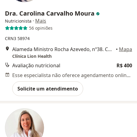
Dra. Carolina Carvalho Moura
·
Mais
Nutricionista
56 opiniões
CRN3 58974
Alameda Ministro Rocha Azevedo, nº38. Conj. 401, São Paulo
•
Mapa
Clínica Lion Health
Avaliação nutricional
R$ 400
Esse especialista não oferece agendamento online para esse endereço.
Solicite um atendimento