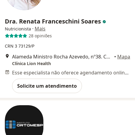
Dra. Renata Franceschini Soares
·
Mais
Nutricionista
28 opiniões
CRN 3 73129/P
Alameda Ministro Rocha Azevedo, nº38. Conj. 401, São Paulo
•
Mapa
Clínica Lion Health
Esse especialista não oferece agendamento online para esse endereço.
Solicite um atendimento