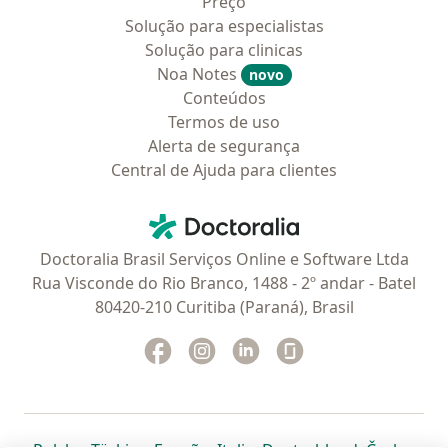
Preço
Solução para especialistas
Solução para clinicas
Noa Notes
novo
Conteúdos
Termos de uso
Alerta de segurança
Central de Ajuda para clientes
Contato
Doctoralia - Homepage
Doctoralia Brasil Serviços Online e Software Ltda
Rua Visconde do Rio Branco, 1488 - 2º andar - Batel
80420-210 Curitiba (Paraná), Brasil
Facebook
abre num novo separador
Instagram
abre num novo separador
Linkedin
abre num novo separad
Glassdoor
abre num novo se