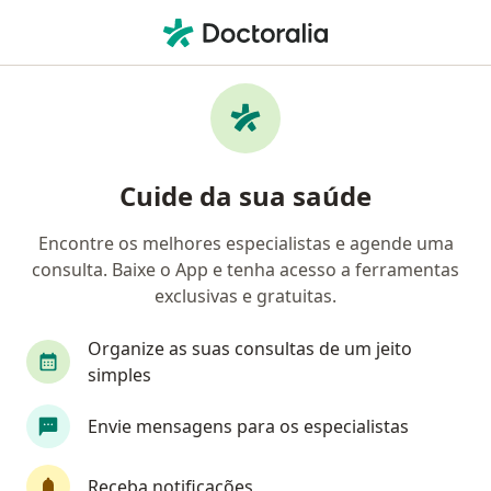
Men
Nutricionista • Sobral, Ceará CE
Filtros
Mapa
Nutricionistas em Sobral
Cuide da sua saúde
Encontre os melhores especialistas e agende uma
consulta. Baixe o App e tenha acesso a ferramentas
exclusivas e gratuitas.
Organize as suas consultas de um jeito
simples
Dra. Mirian Farias de Oliveira Soares
Envie mensagens para os especialistas
·
Mais
Nutricionista
CRN11: 5429
Receba notificações