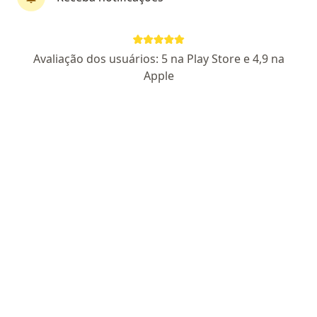
Rua Aústria, 874, Sobral
•
Mapa
Clínica Dr. Faustino - Sobral/CE
Consulta nutricionista
R$ 180
Avaliação dos usuários: 5 na Play Store e 4,9 na
Esse especialista não oferece agendamento online para esse endereço.
Apple
Solicite um atendimento
Clínica Dr. Faustino - Sobral/CE
Nutricionista, Médico do trabalho, Psicólogo
340 opiniões