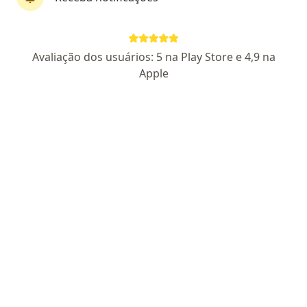
Dr. Evandro Galvão
Avaliação dos usuários: 5 na Play Store e 4,9 na
Especialista em clínica médica, Médico clínico geral,
Apple
Internista
17 opiniões
CRM CE 18878
RQE Nº: 13900
Pacientes fiéis
Endereço 1
Endereço 2
Teleconsulta
Avenida Monsenhor José Aloísio Pinto 1362, Sobral
•
Mapa
VESALIUS CENTRO MÉDICO
Consulta clínica médica
R$ 550
Esse especialista não oferece agendamento online para esse endereço.
Solicite um atendimento