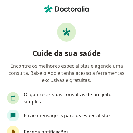
Men
Dislipidemias • Sobral, Ceará CE
Filtros
• 1
Convênio
Mapa
Profissionais com experiência Dislipidemias,
Cuide da sua saúde
Sobral
Encontre os melhores especialistas e agende uma
consulta. Baixe o App e tenha acesso a ferramentas
Qual especialização você está procurando?
exclusivas e gratuitas.
Médico clínico geral
Nutricionista
Endocr
Organize as suas consultas de um jeito
simples
Envie mensagens para os especialistas
Receba notificações