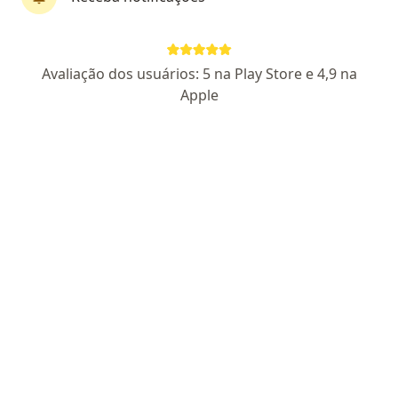
Dr. Evandro Galvão
Avaliação dos usuários: 5 na Play Store e 4,9 na
Especialista em clínica médica, Médico clínico geral,
Apple
Internista
17 opiniões
CRM CE 18878
RQE Nº: 13900
Pacientes fiéis
Endereço 1
Endereço 2
Teleconsulta
Avenida Monsenhor José Aloísio Pinto 1362, Sobral
•
Mapa
VESALIUS CENTRO MÉDICO
Consulta clínica médica
R$ 550
Esse especialista não oferece agendamento online para esse endereço.
Solicite um atendimento