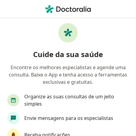
Men
Obesidade • Sobral, Ceará CE
Filtros
• 1
Convênio
Mapa
Profissionais com experiência obesidade,
Cuide da sua saúde
Sobral
Encontre os melhores especialistas e agende uma
consulta. Baixe o App e tenha acesso a ferramentas
Qual especialização você está procurando?
exclusivas e gratuitas.
Médico clínico geral
Endocrinologista
Nut
Organize as suas consultas de um jeito
simples
Envie mensagens para os especialistas
Receba notificações