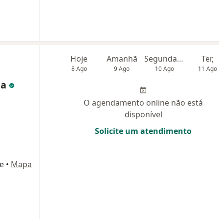
Hoje
Amanhã
Segunda-feira
Ter,
8 Ago
9 Ago
10 Ago
11 Ago
ha
O agendamento online não está
disponível
Solicite um atendimento
e
•
Mapa