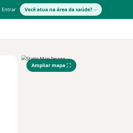
Entrar
Você atua na área da saúde?
Qua
Qui,
Sex,
Ampliar mapa
12 Ago
13 Ago
14 Ago