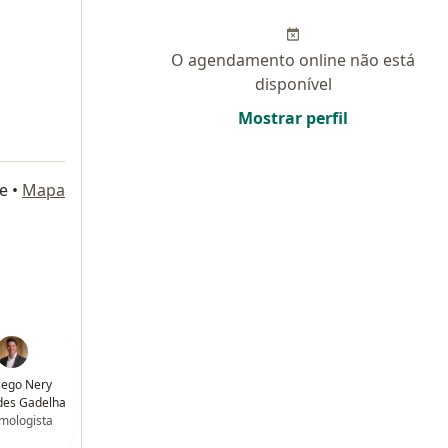
O agendamento online não está
disponível
Mostrar perfil
e
•
Mapa
iego Nery
des Gadelha
mologista