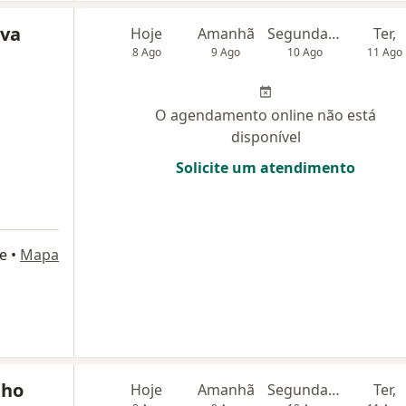
iva
Hoje
Amanhã
Segunda-feira
Ter,
8 Ago
9 Ago
10 Ago
11 Ago
O agendamento online não está
disponível
Solicite um atendimento
e
•
Mapa
lho
Hoje
Amanhã
Segunda-feira
Ter,