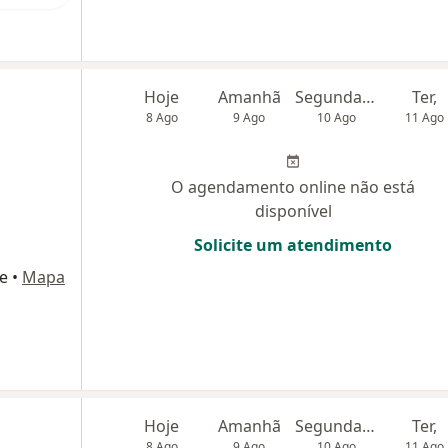
Hoje
Amanhã
Segunda-feira
Ter,
8 Ago
9 Ago
10 Ago
11 Ago
O agendamento online não está
disponível
Solicite um atendimento
e
•
Mapa
Hoje
Amanhã
Segunda-feira
Ter,
8 Ago
9 Ago
10 Ago
11 Ago