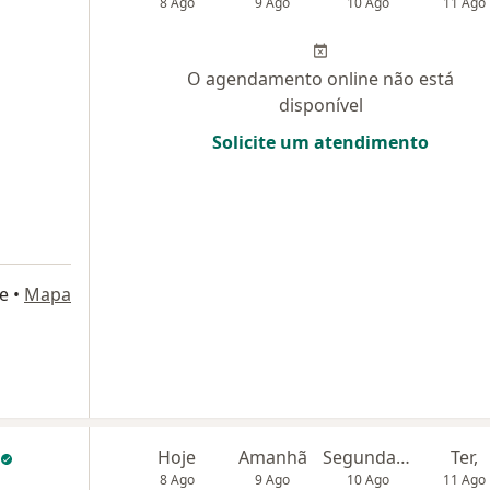
8 Ago
9 Ago
10 Ago
11 Ago
O agendamento online não está
disponível
Solicite um atendimento
e
•
Mapa
Hoje
Amanhã
Segunda-feira
Ter,
8 Ago
9 Ago
10 Ago
11 Ago