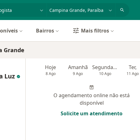
dade, doença ou nome
cidade ou região
oníveis
Bairros
Mais filtros
a Grande
Hoje
Amanhã
Segunda-feira
Ter,
8 Ago
9 Ago
10 Ago
11 Ago
ra Luz
O agendamento online não está
disponível
Solicite um atendimento