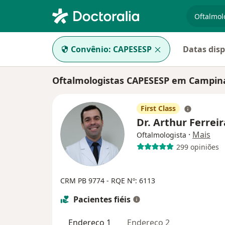
especiali
Convênio:
CAPESESP
Datas disp
Oftalmologistas CAPESESP em Campin
First Class
Dr. Arthur Ferrei
·
Mais
Oftalmologista
299 opiniões
CRM PB 9774
- RQE Nº: 6113
Pacientes fiéis
Endereço 1
Endereço 2