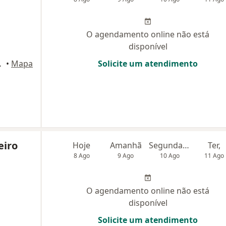
O agendamento online não está
disponível
ina Grande
•
Mapa
Solicite um atendimento
eiro
Hoje
Amanhã
Segunda-feira
Ter,
8 Ago
9 Ago
10 Ago
11 Ago
O agendamento online não está
disponível
Solicite um atendimento