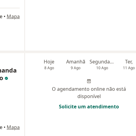
e
•
Mapa
Hoje
Amanhã
Segunda-feira
Ter,
8 Ago
9 Ago
10 Ago
11 Ago
nanda
ho
O agendamento online não está
disponível
Solicite um atendimento
e
•
Mapa