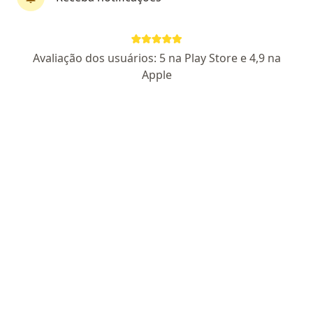
Dr. Vladimir de Amorim Machado
·
Mais
Oftalmologista
Avaliação dos usuários: 5 na Play Store e 4,9 na
88 opiniões
Apple
CRM 20294
RQE 19148
Especialista em cirurgia de catarata e refrativa.
UNIVERSIDADE FEDERAL FLUMINENSE
Preciso e com atendimento humanizado.
Pacientes fiéis
AV WINSTON CHURCHILL, 2370, SOBRELOJA SALA 9, PINHEIRINHO, Curitiba
•
Mapa
INSTITUTO DE OLHOS DO PINHEIRINHO
Primeira consulta Oftalmologia
Preço não disponível
Esse especialista não oferece agendamento online para esse endereço.
Solicite um atendimento