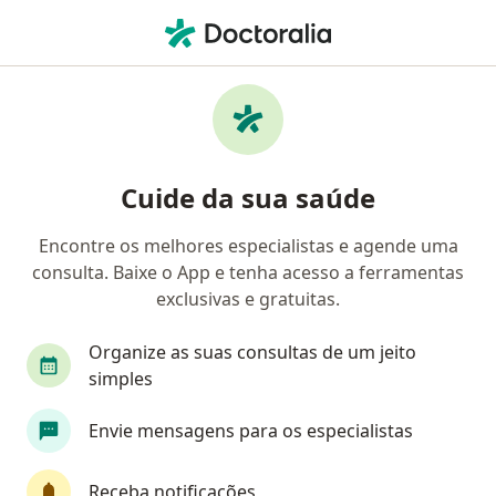
Men
Oftalmologista • Pinheirinho, Curitiba, Paraná PR
Filtros
• 1
Convênio
Mapa
Oftalmologistas em Pinheirinho, Curitiba
Cuide da sua saúde
Encontre os melhores especialistas e agende uma
Qual é o seu convênio?
consulta. Baixe o App e tenha acesso a ferramentas
Unimed
EloSaúde (Eletrosul)
Medprev
exclusivas e gratuitas.
Organize as suas consultas de um jeito
simples
Envie mensagens para os especialistas
Receba notificações