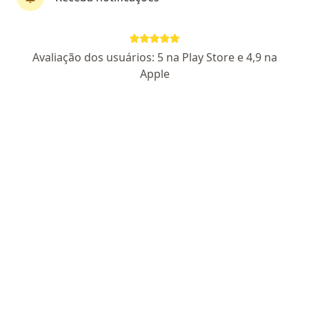
Dra. Jamile Andraus Geraissate
·
Mais
Oftalmologista
Avaliação dos usuários: 5 na Play Store e 4,9 na
44 opiniões
Apple
CRM:DF 20915
- RQE Nº: 13046
Especialista em Plástica ocular
Formada com excelência pela UFG e FUBOG
Cuidadosa, empática e detalhista no
acompanhamento
Rua R-5, Goiânia
•
Mapa
Hospital Ankar(antiga Clinica Belcorp)
Esse especialista não oferece agendamento online para esse endereço.
Solicite um atendimento