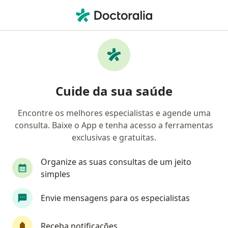
Men
Oftalmologista • Jd Guanabara, Goiânia, Goiás GO
Filtros
Convênio
Mapa
Oftalmologistas em Jd Guanabara, Goiânia
Cuide da sua saúde
Encontre os melhores especialistas e agende uma
Qual é o seu convênio?
consulta. Baixe o App e tenha acesso a ferramentas
Unimed
Cassi
exclusivas e gratuitas.
Organize as suas consultas de um jeito
simples
Envie mensagens para os especialistas
Receba notificações