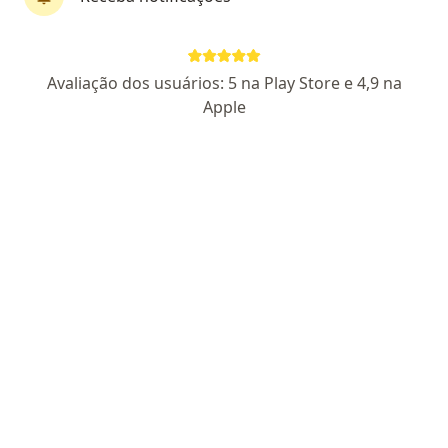
Av. T-2, Goiânia
•
Mapa
CBCO - Centro Brasileiro de Cirurgia de Olhos
Avaliação dos usuários: 5 na Play Store e 4,9 na
Esse especialista não oferece agendamento online para esse endereço.
Apple
Solicite um atendimento
Marcos Pereira de Avila
Oftalmologista
1 opinião
CRM 4343 GO - RQE 958
CRM 12939 DF - RQE 5423
CRM