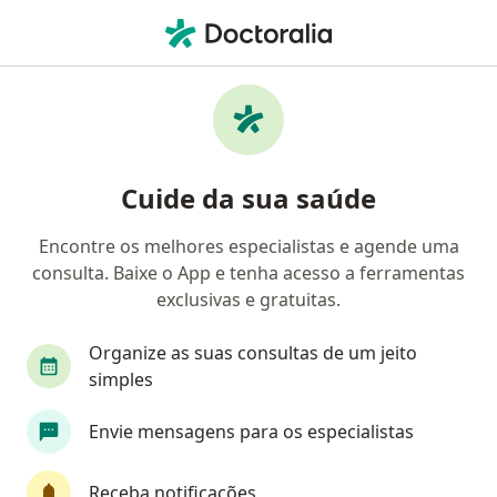
Men
Oftalmologista • Setor Norte Ferroviario Ii, Goiânia, Goiás GO
Filtros
• 1
Mapa
Oftalmologistas em Setor Norte Ferroviario
Cuide da sua saúde
Ii, Goiânia
Encontre os melhores especialistas e agende uma
consulta. Baixe o App e tenha acesso a ferramentas
exclusivas e gratuitas.
Organize as suas consultas de um jeito
simples
Henrique Celso
Envie mensagens para os especialistas
Oftalmologista
Receba notificações
CRM GO 14844
RQE Nº: 10770