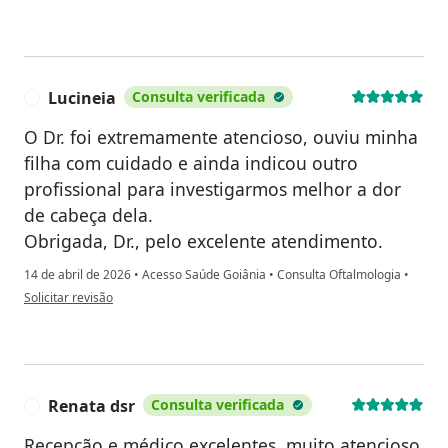
Lucineia
Consulta verificada
L
O Dr. foi extremamente atencioso, ouviu minha
filha com cuidado e ainda indicou outro
profissional para investigarmos melhor a dor
de cabeça dela.
Obrigada, Dr., pelo excelente atendimento.
14 de abril de 2026
•
Acesso Saúde Goiânia
•
Consulta Oftalmologia
•
na opinião do utilizador Lucineia
Solicitar revisão
Renata dsr
Consulta verificada
R
Recepção e médico excelentes, muito atencioso