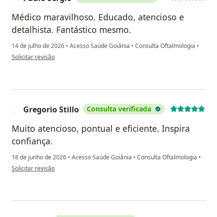
Médico maravilhoso. Educado, atencioso e
detalhista. Fantástico mesmo.
14 de julho de 2026
•
Acesso Saúde Goiânia
•
Consulta Oftalmologia
•
na opinião do utilizador Paulo Sérgio
Solicitar revisão
Gregorio Stillo
Consulta verificada
G
Muito atencioso, pontual e eficiente. Inspira
confiança.
18 de junho de 2026
•
Acesso Saúde Goiânia
•
Consulta Oftalmologia
•
na opinião do utilizador Gregorio Stillo
Solicitar revisão