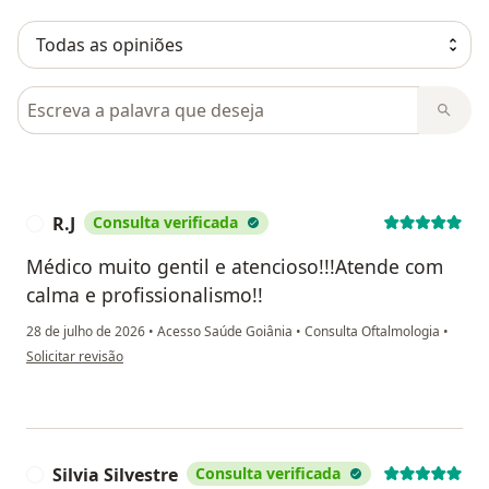
Pesquisar em opiniões
R.J
Consulta verificada
R
Médico muito gentil e atencioso!!!Atende com
calma e profissionalismo!!
28 de julho de 2026
•
Acesso Saúde Goiânia
•
Consulta Oftalmologia
•
na opinião do utilizador R.J
Solicitar revisão
Silvia Silvestre
Consulta verificada
S