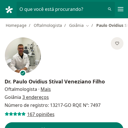
Men
O que você está procurando?
Homepage
Oftalmologista
Goiânia
Paulo Ovidius S
Mudar de cidade
Dr.
Paulo Ovidius Stival Veneziano Filho
sobre as especializações
Oftalmologista
·
Mais
Goiânia
3 endereços
Número de registro: 13217-GO RQE Nº: 7497
167 opiniões