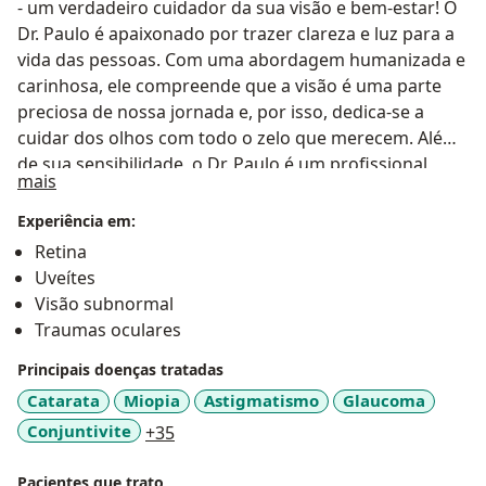
- um verdadeiro cuidador da sua visão e bem-estar! O
Dr. Paulo é apaixonado por trazer clareza e luz para a
vida das pessoas. Com uma abordagem humanizada e
carinhosa, ele compreende que a visão é uma parte
preciosa de nossa jornada e, por isso, dedica-se a
cuidar dos olhos com todo o zelo que merecem. Além
de sua sensibilidade, o Dr. Paulo é um profissional
Sobre mim
mais
altamente qualificado, atualizado com as mais
recentes tecnologias e tratamentos oftalmológicos.
Experiência em:
Seja para consultas de rotina, correção visual ou
Retina
tratamentos específicos, ele está comprometido em
Uveítes
oferecer cuidados personalizados e soluções eficazes.
Visão subnormal
Para o Dr. Paulo, não há nada mais gratificante do que
Traumas oculares
presenciar sorrisos iluminados por enxergar o mundo
Principais doenças tratadas
com clareza. Sua paixão pela oftalmologia reflete-se
em cada atendimento, tornando a experiência
Catarata
Miopia
Astigmatismo
Glaucoma
oftalmológica uma jornada de confiança e cuidado.
a11y_sr_more_diseases
Conjuntivite
+35
Venha conhecer o Dr. Paulo e experimente a diferença
de ser tratado com afeto, competência e
Pacientes que trato