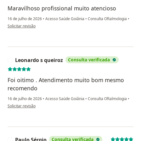
Maravilhoso profissional muito atencioso
16 de julho de 2026
•
Acesso Saúde Goiânia
•
Consulta Oftalmologia
•
na opinião do utilizador Silvia Silvestre
Solicitar revisão
Leonardo s queiroz
Consulta verificada
L
Foi oitimo . Atendimento muito bom mesmo
recomendo
16 de julho de 2026
•
Acesso Saúde Goiânia
•
Consulta Oftalmologia
•
na opinião do utilizador Leonardo s queiroz
Solicitar revisão
Paulo Sérgio
Consulta verificada
P