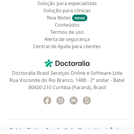
Solução para especialistas
Solução para clinicas
Noa Notes
novo
Conteúdos
Termos de uso
Alerta de segurança
Central de Ajuda para clientes
Contato
Doctoralia - Homepage
Doctoralia Brasil Serviços Online e Software Ltda
Rua Visconde do Rio Branco, 1488 - 2º andar - Batel
80420-210 Curitiba (Paraná), Brasil
Facebook
abre num novo separador
Instagram
abre num novo separador
Linkedin
abre num novo separad
Glassdoor
abre num novo se
abre num novo separador
abre num novo separador
abre num novo separador
abre num novo separado
abre num n
abre
Polska
,
Türkiye
,
España
,
Italia
,
Deutschland
,
Česko
,