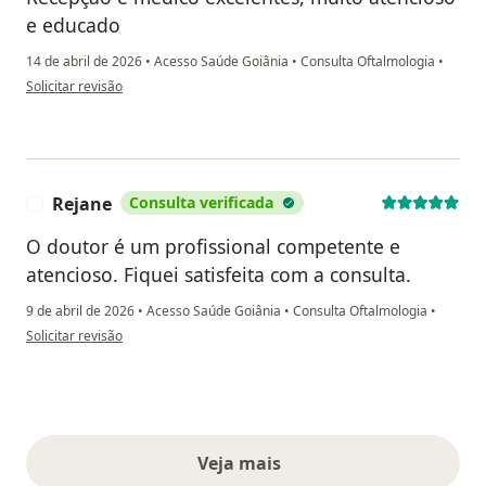
e educado
14 de abril de 2026
•
Acesso Saúde Goiânia
•
Consulta Oftalmologia
•
na opinião do utilizador Renata dsr
Solicitar revisão
Rejane
Consulta verificada
R
O doutor é um profissional competente e
atencioso. Fiquei satisfeita com a consulta.
9 de abril de 2026
•
Acesso Saúde Goiânia
•
Consulta Oftalmologia
•
na opinião do utilizador Rejane
Solicitar revisão
Veja mais
opiniões acima