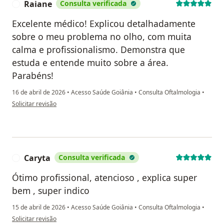
Raiane
Consulta verificada
R
Excelente médico! Explicou detalhadamente
sobre o meu problema no olho, com muita
calma e profissionalismo. Demonstra que
estuda e entende muito sobre a área.
Parabéns!
16 de abril de 2026
•
Acesso Saúde Goiânia
•
Consulta Oftalmologia
•
na opinião do utilizador Raiane
Solicitar revisão
Caryta
Consulta verificada
C
Ótimo profissional, atencioso , explica super
bem , super indico
15 de abril de 2026
•
Acesso Saúde Goiânia
•
Consulta Oftalmologia
•
na opinião do utilizador Caryta
Solicitar revisão