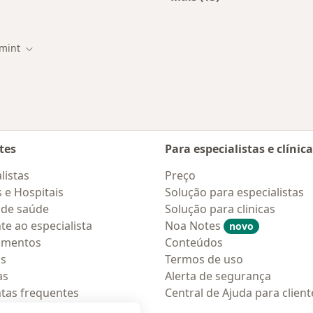
stas da Omint
Mais na categoria: D
mint
de cidade
Mudar de cidade
tes
Para especialistas e clínic
listas
Preço
s e Hospitais
Solução para especialistas
 de saúde
Solução para clinicas
te ao especialista
Noa Notes
novo
amentos
Conteúdos
os
Termos de uso
as
Alerta de segurança
tas frequentes
Central de Ajuda para client
ções móveis