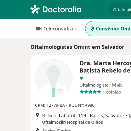
especiali
Teleconsulta
Convênio:
Omi
Oftalmologistas Omint em Salvador
Dra. Marta Herco
Batista Rebelo d
·
Mais
Oftalmologista
1 opinião
CRM: 12779-BA
- RQE Nº: 4986
R. Gen. Labatut, 119 - Barris, Salvador
•
Oftalmoclin Hospital de Olhos