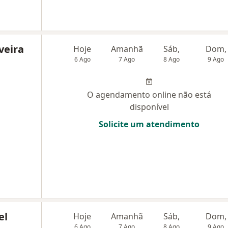
iveira
Hoje
Amanhã
Sáb,
Dom,
6 Ago
7 Ago
8 Ago
9 Ago
O agendamento online não está
disponível
Solicite um atendimento
el
Hoje
Amanhã
Sáb,
Dom,
6 Ago
7 Ago
8 Ago
9 Ago