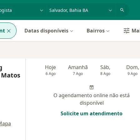
dade, doença ou nome
cidade ou região
nt
Datas disponíveis
Bairros
Mai
g
Hoje
Amanhã
Sáb,
Dom,
e Matos
6 Ago
7 Ago
8 Ago
9 Ago
O agendamento online não está
disponível
Solicite um atendimento
Mapa