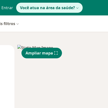
Entrar
Você atua na área da saúde?
s filtros
Segunda-feira
Ter,
Qua
Ampliar mapa
10 Ago
11 Ago
12 Ago