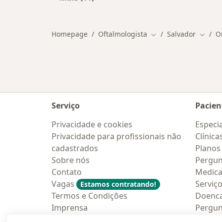
Mais na categoria: Outros especiali
Homepage
Oftalmologista
Salvador
O
Mudar de cidade
Mudar 
Serviço
Pacien
Privacidade e cookies
Especia
Privacidade para profissionais não
Clínica
cadastrados
Planos
Sobre nós
Pergun
Contato
Medic
Vagas
Serviç
Estamos contratando!
Termos e Condições
Doenc
Imprensa
Pergun
Lei da Igualdade Salarial
Aplica