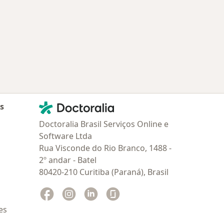
oenças mais tratadas
Contato
Doctoralia - Homepage
as
Doctoralia Brasil Serviços Online e
Software Ltda
Rua Visconde do Rio Branco, 1488 -
2º andar - Batel
80420-210 Curitiba (Paraná), Brasil
Facebook
abre num novo separador
Instagram
abre num novo separador
Linkedin
abre num novo separador
Glassdoor
abre num novo separador
es