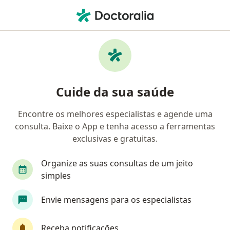
Men
Oftalmologista • São Luís, Maranhão MA
Filtros
Convênio:
Mediservice
Oftalmologistas Mediservice em São Luís
Cuide da sua saúde
Encontre os melhores especialistas e agende uma
consulta. Baixe o App e tenha acesso a ferramentas
exclusivas e gratuitas.
Organize as suas consultas de um jeito
simples
First Class
Envie mensagens para os especialistas
Dra. Joangela Costa
·
Mais
Oftalmologista
Receba notificações
1205 opiniões