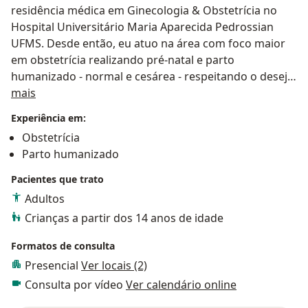
residência médica em Ginecologia & Obstetrícia no
Hospital Universitário Maria Aparecida Pedrossian
UFMS. Desde então, eu atuo na área com foco maior
em obstetrícia realizando pré-natal e parto
humanizado - normal e cesárea - respeitando o desejo
Sobre mim
e as vontades da mulher.
mais
Experiência em:
Obstetrícia
Parto humanizado
Pacientes que trato
Adultos
Crianças a partir dos 14 anos de idade
Formatos de consulta
Presencial
Ver locais (2)
Consulta por vídeo
Ver calendário online