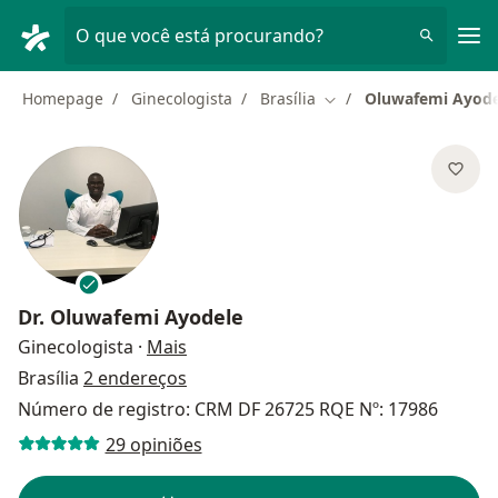
Men
O que você está procurando?
Homepage
Ginecologista
Brasília
Oluwafemi Ayode
Mudar de cidade
Dr.
Oluwafemi Ayodele
sobre as especializações
Ginecologista
·
Mais
Brasília
2 endereços
Número de registro: CRM DF 26725 RQE Nº: 17986
29 opiniões