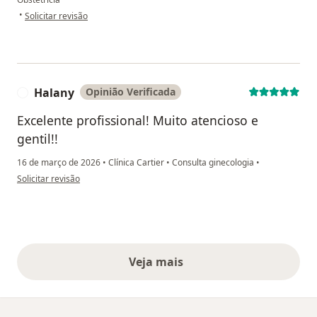
na opinião do utilizador Sara Stefanne Abjaud
•
Solicitar revisão
Halany
Opinião Verificada
H
Excelente profissional! Muito atencioso e
gentil!!
16 de março de 2026
•
Clínica Cartier
•
Consulta ginecologia
•
na opinião do utilizador Halany
Solicitar revisão
Veja mais
opiniões acima