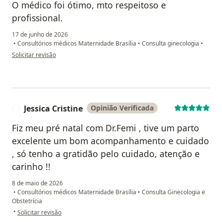
O médico foi ótimo, mto respeitoso e
profissional.
17 de junho de 2026
•
Consultórios médicos Maternidade Brasília
•
Consulta ginecologia
•
na opinião do utilizador L.B
Solicitar revisão
Jessica Cristine
Opinião Verificada
J
Fiz meu pré natal com Dr.Femi , tive um parto
excelente um bom acompanhamento e cuidado
, só tenho a gratidão pelo cuidado, atenção e
carinho !!
8 de maio de 2026
•
Consultórios médicos Maternidade Brasília
•
Consulta Ginecologia e
Obstetrícia
na opinião do utilizador Jessica Cristine
•
Solicitar revisão