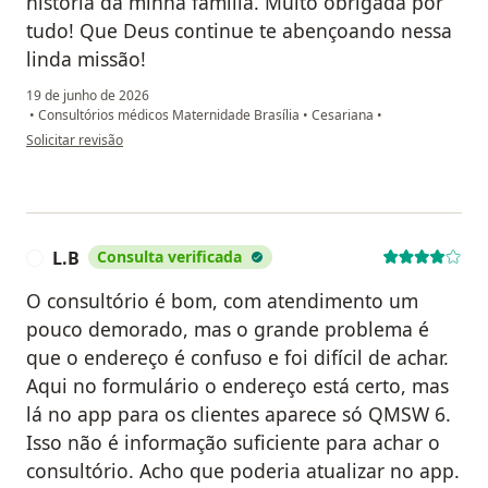
história da minha família. Muito obrigada por
tudo! Que Deus continue te abençoando nessa
linda missão!
19 de junho de 2026
•
Consultórios médicos Maternidade Brasília
•
Cesariana
•
na opinião do utilizador Icla Joice
Solicitar revisão
L.B
Consulta verificada
L
O consultório é bom, com atendimento um
pouco demorado, mas o grande problema é
que o endereço é confuso e foi difícil de achar.
Aqui no formulário o endereço está certo, mas
lá no app para os clientes aparece só QMSW 6.
Isso não é informação suficiente para achar o
consultório. Acho que poderia atualizar no app.