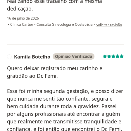
realizando esse trabalho com a mesma
dedicação.
16 de julho de 2026
na opinião do utilizad
•
Clínica Cartier
•
Consulta Ginecologia e Obstetrícia
•
Solicitar revisão
Kamila Botelho
Opinião Verificada
K
Quero deixar registrado meu carinho e
gratidão ao Dr. Femi.
Essa foi minha segunda gestação, e posso dizer
que nunca me senti tão confiante, segura e
bem cuidada durante toda a gravidez. Passei
por alguns profissionais até encontrar alguém
que realmente me transmitisse tranquilidade e
confiança, e foi então que encontrei o Dr. Femi.