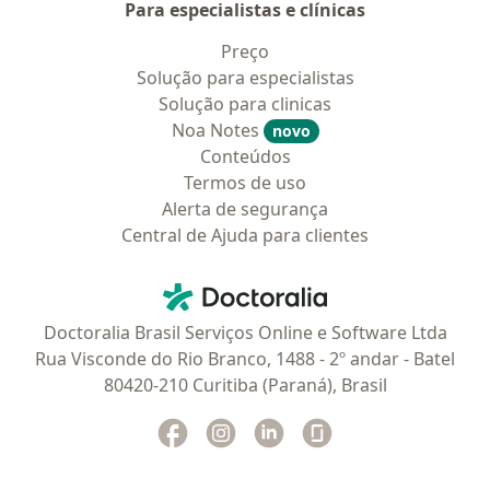
Para especialistas e clínicas
Preço
Solução para especialistas
Solução para clinicas
Noa Notes
novo
Conteúdos
Termos de uso
Alerta de segurança
Central de Ajuda para clientes
Contato
Doctoralia - Homepage
Doctoralia Brasil Serviços Online e Software Ltda
Rua Visconde do Rio Branco, 1488 - 2º andar - Batel
80420-210 Curitiba (Paraná), Brasil
Facebook
abre num novo separador
Instagram
abre num novo separador
Linkedin
abre num novo separad
Glassdoor
abre num novo se