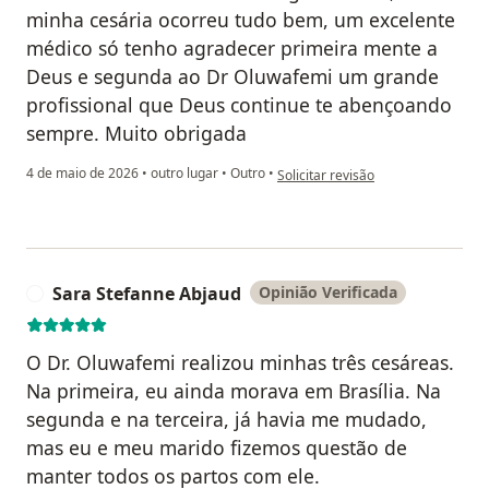
minha cesária ocorreu tudo bem, um excelente
médico só tenho agradecer primeira mente a
Deus e segunda ao Dr Oluwafemi um grande
profissional que Deus continue te abençoando
sempre. Muito obrigada
na opinião do utilizador Lm
4 de maio de 2026
•
outro lugar
•
Outro
•
Solicitar revisão
Sara Stefanne Abjaud
Opinião Verificada
S
O Dr. Oluwafemi realizou minhas três cesáreas.
Na primeira, eu ainda morava em Brasília. Na
segunda e na terceira, já havia me mudado,
mas eu e meu marido fizemos questão de
manter todos os partos com ele.