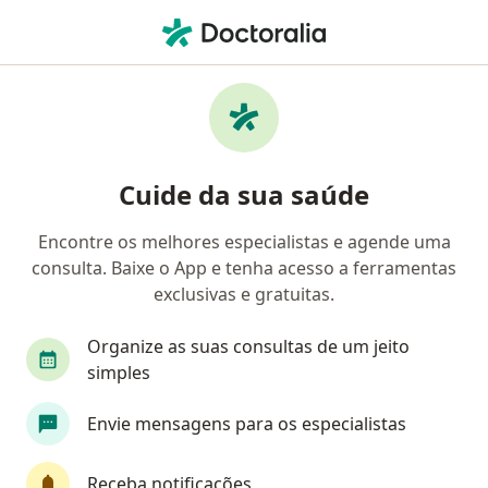
Men
Oncologista • Belo Horizonte, Minas Gerais MG
Filtros
Convênio:
Dix Saúde
Oncologistas Dix Saúde em Belo Horizonte
Cuide da sua saúde
Encontre os melhores especialistas e agende uma
consulta. Baixe o App e tenha acesso a ferramentas
exclusivas e gratuitas.
Organize as suas consultas de um jeito
simples
Dra. Raquel Andrade Ribeiro
Envie mensagens para os especialistas
Oncologista
7 opiniões
Receba notificações