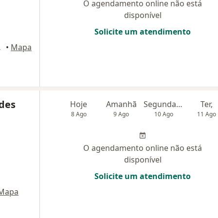
O agendamento online não está
disponível
Solicite um atendimento
ianópolis
•
Mapa
ndes
Hoje
Amanhã
Segunda-feira
Ter,
8 Ago
9 Ago
10 Ago
11 Ago
O agendamento online não está
disponível
Solicite um atendimento
Mapa