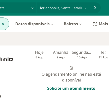
dade, doença ou nome
cidade ou região
l
Datas disponíveis
Bairros
Mais 
Hoje
Amanhã
Segunda-feira
Ter,
8 Ago
9 Ago
10 Ago
11 Ago
hmitz
O agendamento online não está
disponível
Solicite um atendimento
a