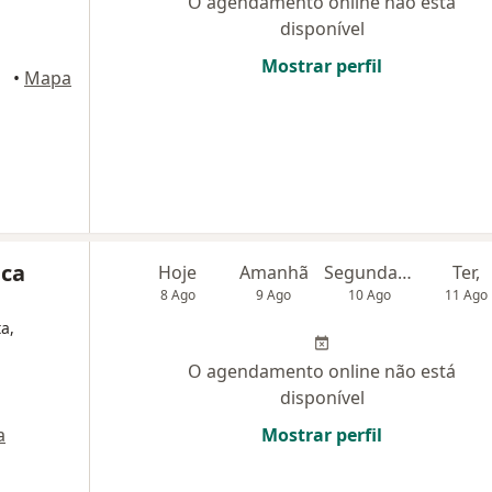
O agendamento online não está
disponível
Mostrar perfil
•
Mapa
ica
Hoje
Amanhã
Segunda-feira
Ter,
8 Ago
9 Ago
10 Ago
11 Ago
a,
O agendamento online não está
disponível
a
Mostrar perfil