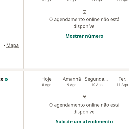
O agendamento online não está
disponível
Mostrar número
ianópolis
•
Mapa
as
Hoje
Amanhã
Segunda-feira
Ter,
8 Ago
9 Ago
10 Ago
11 Ago
O agendamento online não está
disponível
Solicite um atendimento