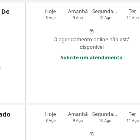
a De
Hoje
Amanhã
Segunda-feira
Ter,
8 Ago
9 Ago
10 Ago
11 Ago
O agendamento online não está
disponível
Solicite um atendimento
a
rado
Hoje
Amanhã
Segunda-feira
Ter,
8 Ago
9 Ago
10 Ago
11 Ago