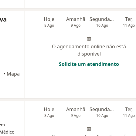
lva
Hoje
Amanhã
Segunda-feira
Ter,
8 Ago
9 Ago
10 Ago
11 Ago
O agendamento online não está
disponível
Solicite um atendimento
ianópolis
•
Mapa
Hoje
Amanhã
Segunda-feira
Ter,
8 Ago
9 Ago
10 Ago
11 Ago
 em
 Médico