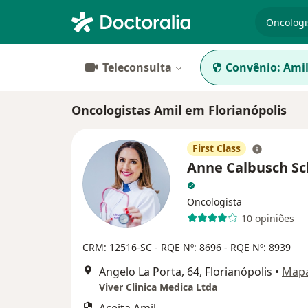
especiali
Teleconsulta
Convênio:
Ami
Oncologistas Amil em Florianópolis
First Class
Anne Calbusch Sc
Oncologista
10 opiniões
CRM: 12516-SC - RQE Nº: 8696 - RQE Nº: 8939
Angelo La Porta, 64, Florianópolis
•
Map
Viver Clinica Medica Ltda