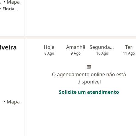
01, Florianópolis
•
Mapa
CEOF - Centro Especializado de Oncologia de Florianópolis
lveira
Hoje
Amanhã
Segunda-feira
Ter,
8 Ago
9 Ago
10 Ago
11 Ago
O agendamento online não está
disponível
Solicite um atendimento
•
Mapa