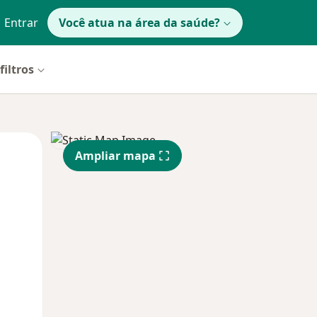
Entrar
Você atua na área da saúde?
filtros
Qua
Qui,
Sex,
Ampliar mapa
12 Ago
13 Ago
14 Ago