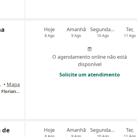
na
Hoje
Amanhã
Segunda-feira
Ter,
8 Ago
9 Ago
10 Ago
11 Ago
O agendamento online não está
disponível
Solicite um atendimento
Térreo, Florianópolis
•
Mapa
CEOF- Centro Especializado de Oncologia de Florianópolis
a de
Hoje
Amanhã
Segunda-feira
Ter,
8 Ago
9 Ago
10 Ago
11 Ago