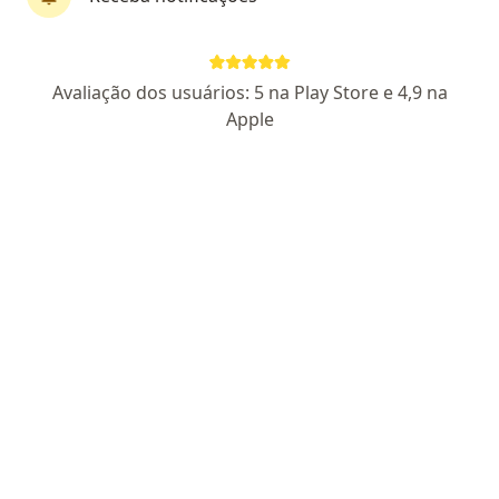
Dr. Tiago Grassano Lattari
Avaliação dos usuários: 5 na Play Store e 4,9 na
·
Mais
Cirurgião do aparelho digestivo, Cirurgião geral
Apple
182 opiniões
CRM/SC 21484 |
RQE Nº: 15762 - RQE Nº: 12384
Experiência de cirurgia de emergência
Preceptor-residência de Cirurgia Hosp. Celso
Ramos
Cirurgião do aparelho Digestivo e mestre pela
UFSC
Endereço 1
Endereço 2
Teleconsulta
R. Menino Deus, 63 -- Terceiro andar, Florianópolis
•
Mapa
Gastroclínica - Baía Sul Medical Center (terceiro andar)
Consulta Cirurgia do Aparelho Digestivo
a partir de r$ 450