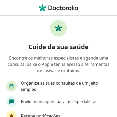
Men
Câncer De Pâncreas • Florianópolis, Santa Catarina SC
Filtros
• 1
Convênio
Mapa
Profissionais com experiência Câncer de
Cuide da sua saúde
pâncreas, Florianópolis
Encontre os melhores especialistas e agende uma
consulta. Baixe o App e tenha acesso a ferramentas
Qual especialização você está procurando?
exclusivas e gratuitas.
Cirurgião do aparelho digestivo
Oncologista
Organize as suas consultas de um jeito
simples
Envie mensagens para os especialistas
Receba notificações