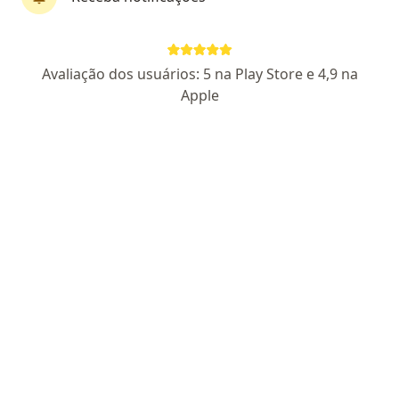
CRM RS 44716
RQE Nº: 43561
Rua Tobias da Silva 126, Porto Alegre
•
Mapa
Avaliação dos usuários: 5 na Play Store e 4,9 na
Oncoclínicas Moinhos
Apple
Aceita Porto Seguro
Consulta Cancerologia
Esse especialista não oferece agendamento online para esse endereço.
Solicite um atendimento