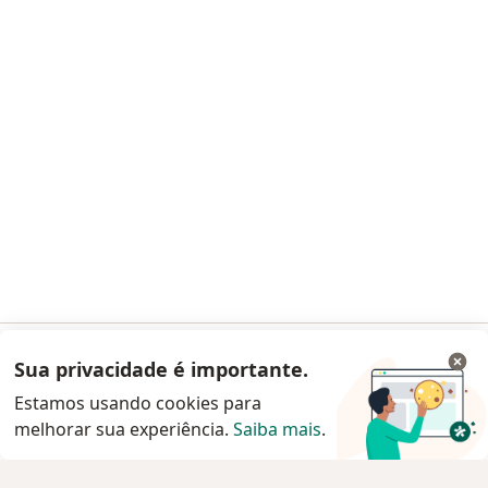
Alerta de segurança
Central de Ajuda para clientes
Contato
Doctoralia - Homepage
Doctoralia Brasil Serviços Online e Software Ltda
Rua Visconde do Rio Branco, 1488 - 2º andar - Batel
80420-210 Curitiba (Paraná), Brasil
Facebook
abre num novo separador
Instagram
abre num novo separador
Linkedin
abre num novo separad
Glassdoor
abre num novo se
abre num novo separador
abre num novo separador
abre num novo separador
abre num novo separado
abre num n
abre
Polska
,
Türkiye
,
España
,
Italia
,
Deutschland
,
Česko
,
abre num novo separador
abre num novo separador
abre num novo separador
abre num novo separa
abre num no
abre n
Portugal
,
México
,
Chile
,
Brasil
,
Argentina
,
Perú
,
Sua privacidade é importante.
Acessar App
abre num novo separad
Colombia
Estamos usando cookies para
melhorar sua experiência.
www.doctoralia.com.br © 2026 - Agende agora sua
Saiba mais
.
Continuar pelo site da Doctoralia
consulta