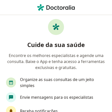
Men
Oncologista • Porto Alegre, Rio Grande do Sul RS
Filtros
Convênio:
Saúde Caixa
Oncologistas Saúde Caixa em Porto Alegre
Cuide da sua saúde
Encontre os melhores especialistas e agende uma
consulta. Baixe o App e tenha acesso a ferramentas
exclusivas e gratuitas.
Organize as suas consultas de um jeito
simples
First Class
Envie mensagens para os especialistas
Dra. Luiza Andres
Oncologista
Receba notificações
31 opiniões