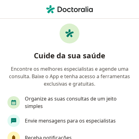
Men
Oncologista • Recife, Pernambuco PE
Filtros
Convênio:
Camed
Oncologistas Camed em Recife
Cuide da sua saúde
Encontre os melhores especialistas e agende uma
consulta. Baixe o App e tenha acesso a ferramentas
exclusivas e gratuitas.
Organize as suas consultas de um jeito
simples
Dr. Rodrigo Arruda
Envie mensagens para os especialistas
Oncologista
401 opiniões
Receba notificações