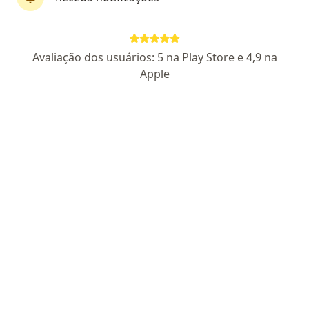
Dr. Rodrigo Arruda
Avaliação dos usuários: 5 na Play Store e 4,9 na
Oncologista
Apple
401 opiniões
CRM: 23515-PE
RQE Nº: 11124
RQE Nº: 11125
Pacientes fiéis
Endereço 1
Endereço 2
Endereço 3
Endereç
Rua Manuel de Carvalho, 94, Recife
•
Mapa
Unionco
Esse especialista não oferece agendamento online para esse endereço.
Solicite um atendimento