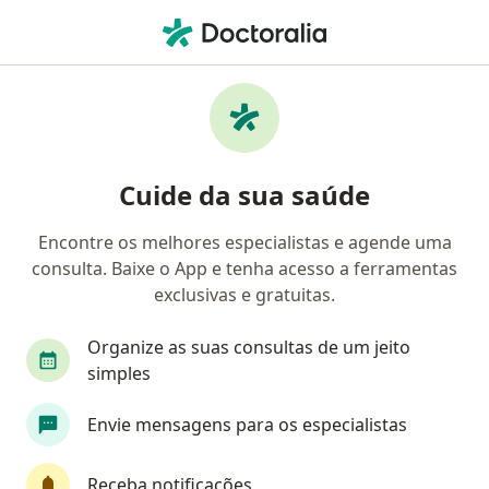
Men
Câncer Cervical Colo Uterino • Recife, Pernambuco PE
Filtros
• 1
Convênio
Mapa
Profissionais com experiência Câncer
Cuide da sua saúde
cervical (colo uterino), Recife
Encontre os melhores especialistas e agende uma
consulta. Baixe o App e tenha acesso a ferramentas
Qual especialização você está procurando?
exclusivas e gratuitas.
Oncologista
Ginecologista
Cirurgião onc
Organize as suas consultas de um jeito
simples
Envie mensagens para os especialistas
Receba notificações