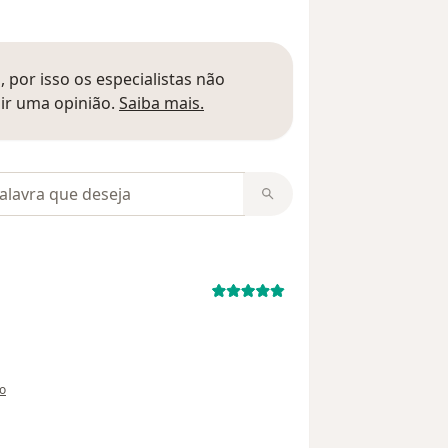
 por isso os especialistas não
Saber mais sobre pareceres
ir uma opinião.
Saiba mais.
m opiniões
tilizador usuário
ão