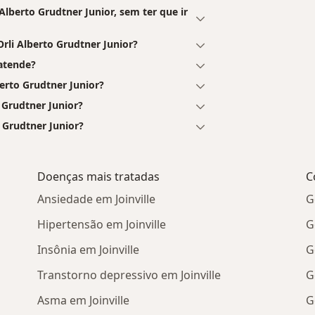
lberto Grudtner Junior, sem ter que ir
li Alberto Grudtner Junior?
 atende?
rto Grudtner Junior?
 Grudtner Junior?
o Grudtner Junior?
Doenças mais tratadas
C
Ansiedade em Joinville
G
Hipertensão em Joinville
G
Insônia em Joinville
G
Transtorno depressivo em Joinville
G
Asma em Joinville
G