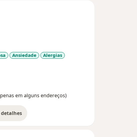
osa
Ansiedade
Alergias
re_diseases
(Apenas em alguns endereços)
 detalhes
bre a experiência