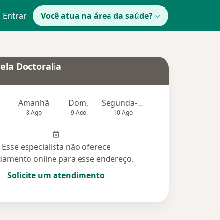
Entrar
Você atua na área da saúde?
ela Doctoralia
Amanhã
Dom,
Segunda-feira
Ter,
Qu
8 Ago
9 Ago
10 Ago
11 Ago
12 Ag
Esse especialista não oferece
amento online para esse endereço.
Solicite um atendimento