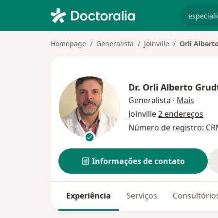
especiali
Homepage
Generalista
Joinville
Orli Albert
Dr.
Orli Alberto Grud
sobre 
Generalista
·
Mais
Joinville
2 endereços
Número de registro: CRM
Informações de contato
Experiência
Serviços
Consultório