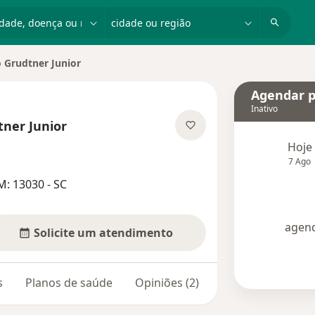
dade, doença ou nome
cidade ou região
o Grudtner Junior
Agendar p
Inativo
tner Junior
as especializações
Hoje
7 Ago
: 13030 - SC
agend
Solicite um atendimento
s
Planos de saúde
Opiniões (2)