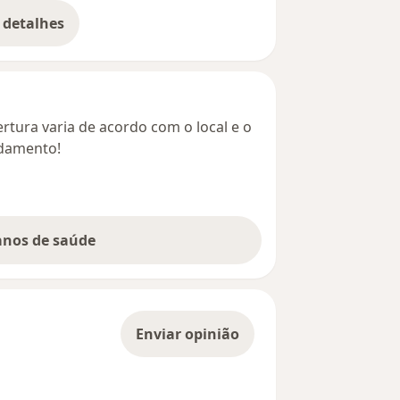
 detalhes
bre o endereço
rtura varia de acordo com o local e o
ndamento!
lanos de saúde
Enviar opinião