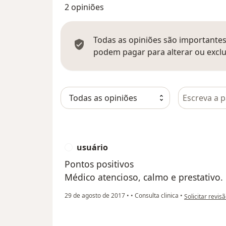
2 opiniões
Todas as opiniões são importantes,
podem pagar para alterar ou exclu
Pesquisar e
usuário
U
Pontos positivos
Médico atencioso, calmo e prestativo.
na opinião do u
29 de agosto de 2017
•
•
Consulta clinica
•
Solicitar revis