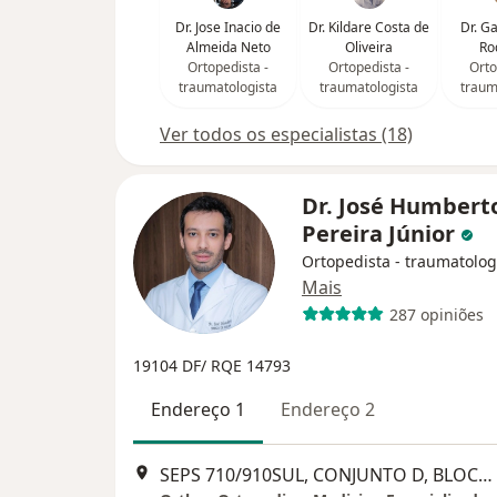
Dr. Jose Inacio de
Dr. Kildare Costa de
Dr. G
Almeida Neto
Oliveira
Ro
Ortopedista -
Ortopedista -
Orto
traumatologista
traumatologista
traum
Ver todos os especialistas (18)
Dr. José Humbert
Pereira Júnior
Ortopedista - traumatolog
Mais
287 opiniões
19104 DF/ RQE 14793
Endereço 1
Endereço 2
SEPS 710/910SUL, CONJUNTO D, BLOCO B, SALA 27- CENTRO CLINICO VIA BRASIL, Brasília