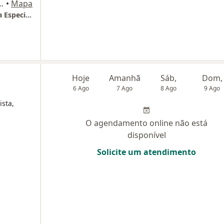
Hangar 5) Ao lago do Gilberto Salomao, Brasília
•
Mapa
COTE - Centro de Ortopedia E Traumatologia Especializado
Hoje
Amanhã
Sáb,
Dom,
6 Ago
7 Ago
8 Ago
9 Ago
ista,
O agendamento online não está
disponível
Solicite um atendimento