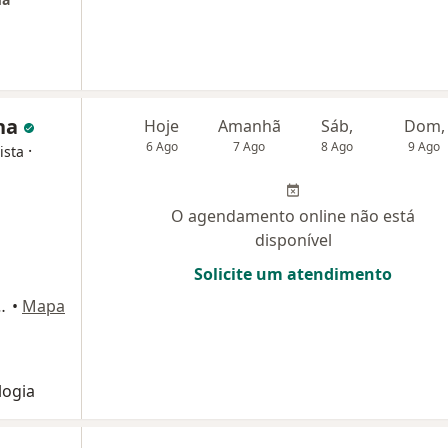
nha
Hoje
Amanhã
Sáb,
Dom,
6 Ago
7 Ago
8 Ago
9 Ago
·
ista
O agendamento online não está
disponível
Solicite um atendimento
o Sul Brasilia DF, Brasília
•
Mapa
logia