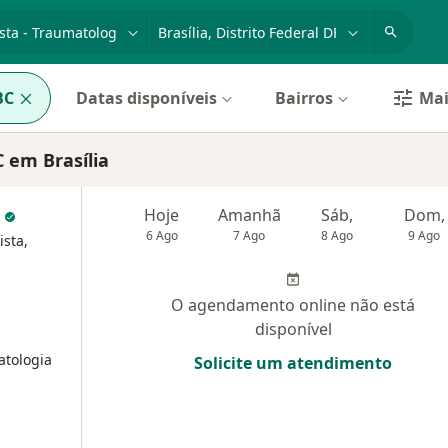
dade, doença ou nome
cidade ou região
BC
Datas disponíveis
Bairros
Mai
 em Brasília
y
Hoje
Amanhã
Sáb,
Dom,
6 Ago
7 Ago
8 Ago
9 Ago
ista,
O agendamento online não está
disponível
atologia
Solicite um atendimento