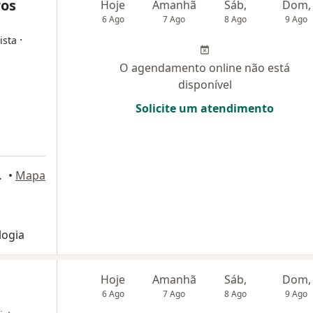
ros
Hoje
Amanhã
Sáb,
Dom,
6 Ago
7 Ago
8 Ago
9 Ago
·
ista
O agendamento online não está
disponível
Solicite um atendimento
8, Águas Claras
•
Mapa
logia
Hoje
Amanhã
Sáb,
Dom,
6 Ago
7 Ago
8 Ago
9 Ago