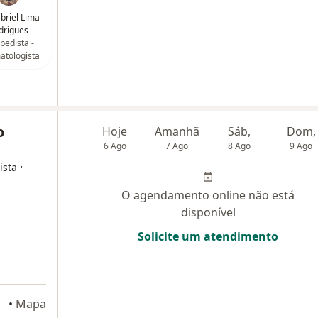
abriel Lima
drigues
pedista -
atologista
o
Hoje
Amanhã
Sáb,
Dom,
6 Ago
7 Ago
8 Ago
9 Ago
·
ista
O agendamento online não está
disponível
Solicite um atendimento
•
Mapa