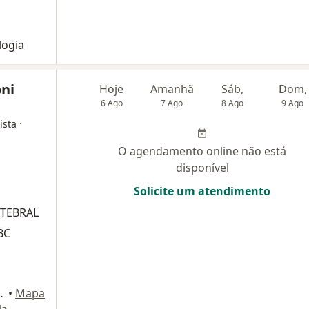
logia
oni
Hoje
Amanhã
Sáb,
Dom,
6 Ago
7 Ago
8 Ago
9 Ago
·
ista
O agendamento online não está
disponível
Solicite um atendimento
RTEBRAL
BC
L, BRASILIA/DF. CEP 70390-108, Brasília
•
Mapa
da