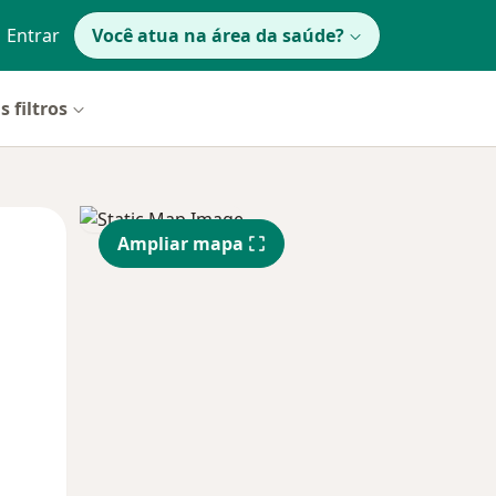
Entrar
Você atua na área da saúde?
s filtros
Segunda-feira
Ter,
Qua
Ampliar mapa
10 Ago
11 Ago
12 Ago