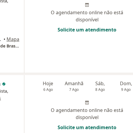
ista,
O agendamento online não está
disponível
Solicite um atendimento
, Terreo), Brasília
•
Mapa
COB - Centro de Ortopedia e Traumatologia de Brasília
n
Hoje
Amanhã
Sáb,
Dom,
6 Ago
7 Ago
8 Ago
9 Ago
ista,
s
O agendamento online não está
disponível
Solicite um atendimento