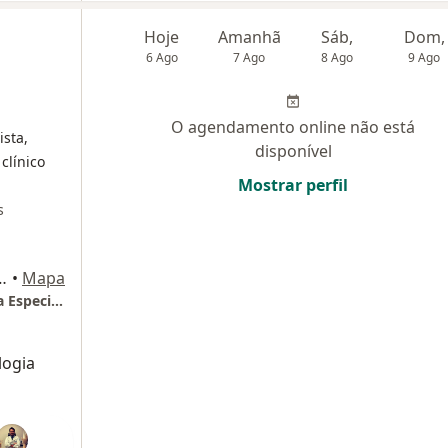
Hoje
Amanhã
Sáb,
Dom,
6 Ago
7 Ago
8 Ago
9 Ago
O agendamento online não está
ista,
disponível
clínico
Mostrar perfil
s
Hangar 5) Ao lago do Gilberto Salomao, Brasília
•
Mapa
COTE - Centro de Ortopedia E Traumatologia Especializado
logia