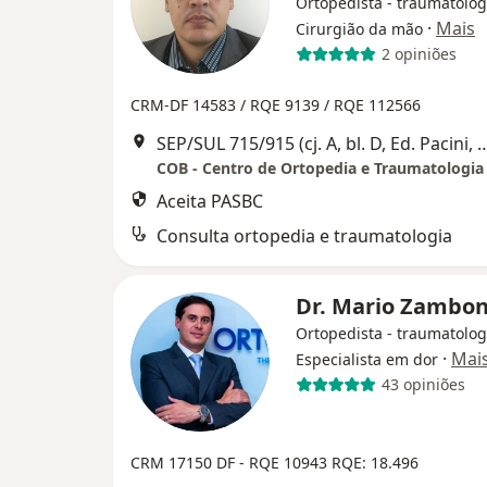
Ortopedista - traumatolog
·
Mais
Cirurgião da mão
2 opiniões
CRM-DF 14583 /
RQE 9139 /
RQE 112566
SEP/SUL 715/915 (cj. A, bl. D, Ed. Pacini
Aceita PASBC
Consulta ortopedia e traumatologia
Dr. Mario Zambo
Ortopedista - traumatolog
·
Mai
Especialista em dor
43 opiniões
CRM 17150 DF - RQE 10943
RQE: 18.496