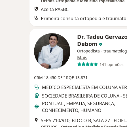
Orthos Ortopedia e Medicina Especializada
Aceita PASBC
Primeira consulta ortopedia e traumato
Dr. Tadeu Gervaz
Debom
Ortopedista - traumatolog
Mais
141 opiniões
CRM 18.450 DF I RQE 13.871
MÉDICO ESPECIALISTA EM COLUNA VE
SOCIEDADE BRASILEIRA DE COLUNA - S
PONTUAL , EMPATIA, SEGURANÇA,
CONHECIMENTO, HUMANO
SEPS 710/910, BLOCO B, SALA 27 - EDIFICIO VIA BRASIL, ASA SU
ORTHOS - Ortopedia e Medicina Especializa