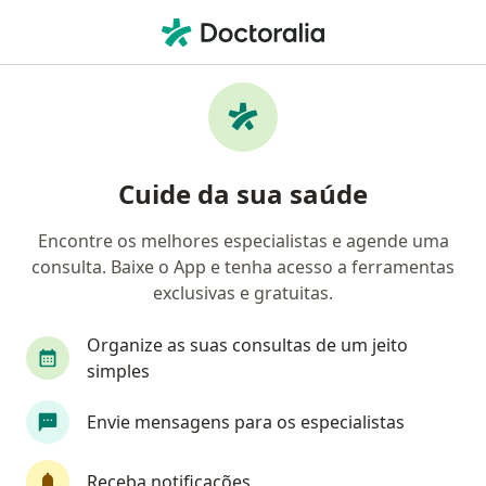
Men
Ortopedista - Traumatologista • Brasília, Distrito Federal DF
Filtros
Convênio:
Postal Saúde
Ortopedistas - traumatologistas Postal
Cuide da sua saúde
Saúde em Brasília
Encontre os melhores especialistas e agende uma
consulta. Baixe o App e tenha acesso a ferramentas
exclusivas e gratuitas.
Organize as suas consultas de um jeito
simples
Envie mensagens para os especialistas
First Class
Dr. Victor Caponi Borba
·
Mais
Ortopedista - traumatologista
Receba notificações