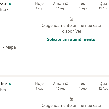
osse
Hoje
Amanhã
Ter,
Qua
9 Ago
10 Ago
11 Ago
12 Ago
·
ista
O agendamento online não está
disponível
Solicite um atendimento
, 406 - sala 2111 bloco 2, Osasco
•
Mapa
ndre
Hoje
Amanhã
Ter,
Qua
9 Ago
10 Ago
11 Ago
12 Ago
ista
O agendamento online não está