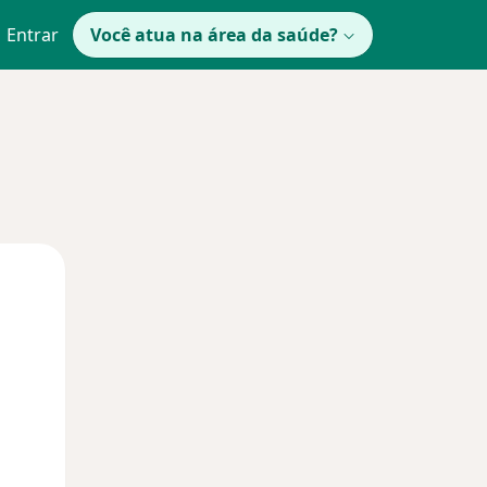
Entrar
Você atua na área da saúde?
Qui,
Sex,
Sáb,
13 Ago
14 Ago
15 Ago