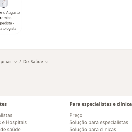
ério Augusto
remias
pedista -
atologista
pinas
Dix Saúde
Mudar de cidade
Mudar de cidade
tes
Para especialistas e clínic
listas
Preço
s e Hospitais
Solução para especialistas
 de saúde
Solução para clinicas