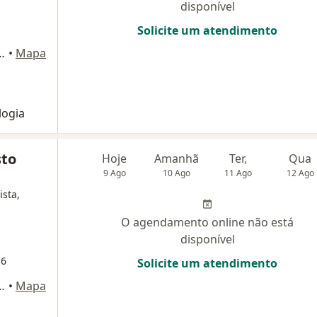
disponível
Solicite um atendimento
, 406 - sala 2111 bloco 2, Osasco
•
Mapa
logia
sto
Hoje
Amanhã
Ter,
Qua
9 Ago
10 Ago
11 Ago
12 Ago
ista,
O agendamento online não está
disponível
16
Solicite um atendimento
, 406 - sala 2111 bloco 2, Osasco
•
Mapa