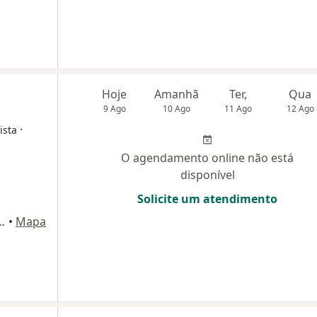
Hoje
Amanhã
Ter,
Qua
9 Ago
10 Ago
11 Ago
12 Ago
·
ista
O agendamento online não está
disponível
Solicite um atendimento
, 406 - sala 2111 bloco 2, Osasco
•
Mapa