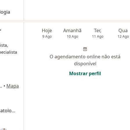
logia
r
Hoje
Amanhã
Ter,
Qua
9 Ago
10 Ago
11 Ago
12 Ago
ista,
ecialista
O agendamento online não está
disponível
Mostrar perfil
, 406 - sala 2111 bloco 2, Osasco
•
Mapa
Retorno de consultas ortopedia e traumatologia