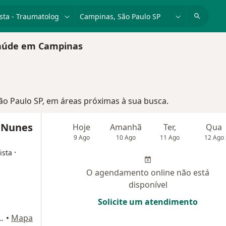
dade, doença ou nome
cidade ou região
 Saúde em Campinas
São Paulo SP, em áreas próximas à sua busca.
o Nunes
Hoje
Amanhã
Ter,
Qua
9 Ago
10 Ago
11 Ago
12 Ago
·
ista
O agendamento online não está
disponível
Solicite um atendimento
, 406 - sala 2111 bloco 2, Osasco
•
Mapa