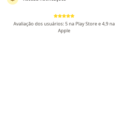
Avaliação dos usuários: 5 na Play Store e 4,9 na
Apple
Pagamento online
Parcelamento disponível
Dra. Caterine Castro Mendes
·
Mais
Médico clínico geral
36 opiniões
CRM SP 265119
Endereço
Teleconsulta
Rua Comendador Tórlogo Dauntre, 74, Campinas
•
Mapa