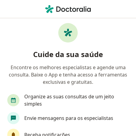
Men
Cervicalgia • Campinas, São Paulo SP
Filtros
• 1
Convênio
Mapa
Profissionais com experiência Cervicalgia,
Cuide da sua saúde
Campinas
Encontre os melhores especialistas e agende uma
consulta. Baixe o App e tenha acesso a ferramentas
Qual especialização você está procurando?
exclusivas e gratuitas.
Ortopedista - Traumatologista
Organize as suas consultas de um jeito
Médico clínico geral
Neurocirurgião
simples
Envie mensagens para os especialistas
Fisioterapeuta
Neurologista
Veja mais
Receba notificações