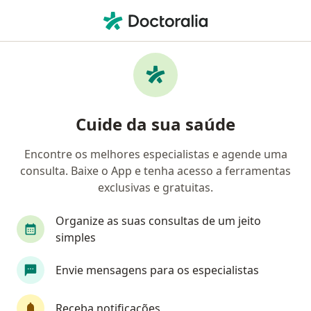
Men
Ortopedista - Traumatologista • Campinas, São Paulo SP
Filtros
Convênio:
Porto Seguro Saúd
Ortopedistas - traumatologistas Porto
Cuide da sua saúde
Seguro Saúde em Campinas
Encontre os melhores especialistas e agende uma
consulta. Baixe o App e tenha acesso a ferramentas
exclusivas e gratuitas.
Organize as suas consultas de um jeito
simples
Dr. Juliano Rocha Fonseca
Envie mensagens para os especialistas
·
Mais
Ortopedista - traumatologista, Cirurgião da mão
104 opiniões
Receba notificações