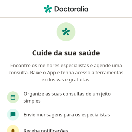
Men
Ortopedista - Traumatologista • Dias D Ávila, Bahia BA
Filtros
Convênio
Mapa
Ortopedistas - traumatologistas em Dias
Cuide da sua saúde
D'Ávila
Encontre os melhores especialistas e agende uma
consulta. Baixe o App e tenha acesso a ferramentas
Qual é o seu convênio?
exclusivas e gratuitas.
Organize as suas consultas de um jeito
simples
Envie mensagens para os especialistas
Receba notificações