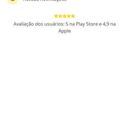
Dr. Roney Souza de Sant'Anna
·
Mais
Ortopedista - traumatologista
4 opiniões
Avaliação dos usuários: 5 na Play Store e 4,9 na
13253 BA/ RQE 11440
Apple
Ortopedia | Intervenção em Dor
Especialização em Artroscopia e Cirurgia do Joelho
Atendo em horários diferenciados - Salvador-BA
R. Eixo Urbâno Central 52, Camaçari
•
Mapa
Prime Day Hospital
Primeira consulta ortopedia e traumatologia
Preço não disponível
Esse especialista não oferece agendamento online para esse endereço.
Solicite um atendimento