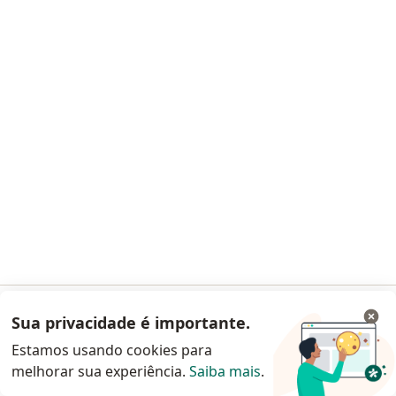
Yuri Silva Serafim Machado
Ortopedista - traumatologista, Médico clínico geral
CRM 14079 BA
RQE 16132
Rua da Seriguela, S/N, Camaçari
•
Mapa
Hospital Da Mulher
Esse especialista não oferece agendamento online para esse endereço.
Solicite um atendimento
Sua privacidade é importante.
Acessar App
Estamos usando cookies para
melhorar sua experiência.
Saiba mais
.
Continuar pelo site da Doctoralia