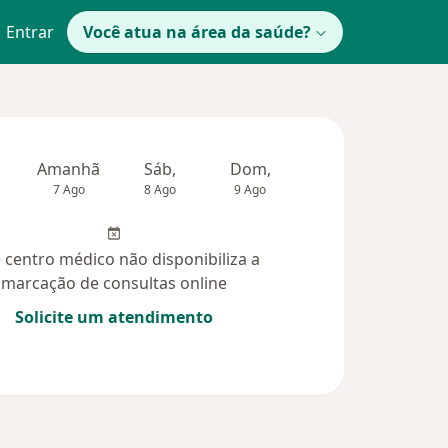
Entrar
Você atua na área da saúde?
Amanhã
Sáb,
Dom,
Segunda-feira
Ter,
7 Ago
8 Ago
9 Ago
10 Ago
11 Ag
 centro médico não disponibiliza a
marcação de consultas online
Solicite um atendimento