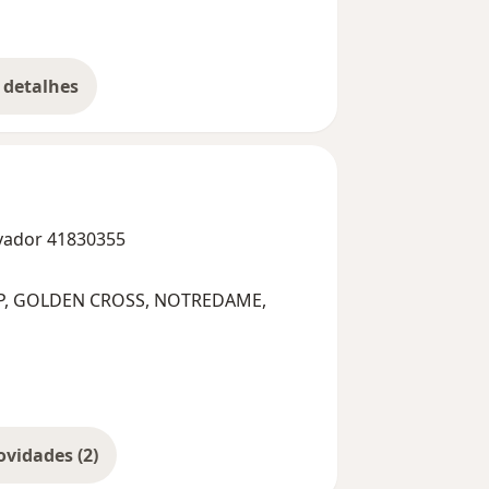
 detalhes
bre a experiência
lvador 41830355
AP, GOLDEN CROSS, NOTREDAME,
Mostrar mais novidades (2)