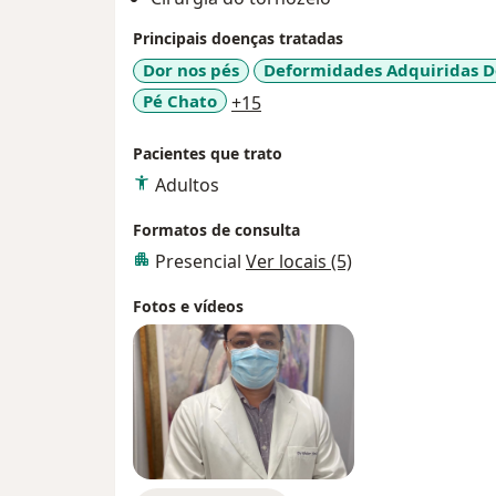
- Membro titular da Associação Brasileira 
Tornozelo e Pé - ABTPé (2017)
Principais doenças tratadas
- Membro da Federação Latino Americana d
Dor nos pés
Deformidades Adquiridas D
Pé - FLAMeCiPP (2017)
a11y_sr_more_diseases
Pé Chato
+15
- Proficiência em técnica cirúrgica percutâ
Cirurgia Percutânea do Pé MIS, Barretos/SP
Pacientes que trato
Adultos
Formatos de consulta
Presencial
Ver locais (5)
Fotos e vídeos