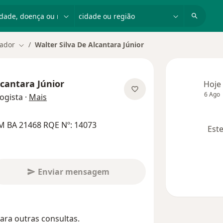
dade, doença ou nome
cidade ou região
vador
Walter Silva De Alcantara Júnior
Mudar de cidade
lcantara Júnior
Hoje
6 Ago
sobre as especializações
ogista
·
Mais
M BA 21468 RQE Nº: 14073
Este
Enviar mensagem
ara outras consultas.