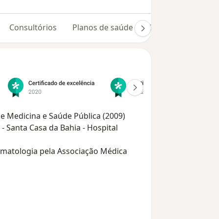
Consultórios
Planos de saúde
Opiniões (229)
e Medicina e Saúde Pública (2009)
- Santa Casa da Bahia - Hospital
aumatologia pela Associação Médica
de Ortopedia e Traumatologia - SBOT
nta Casa da Bahia - Hospital Santa