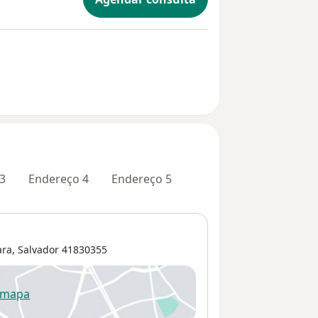
3
Endereço 4
Endereço 5
ara
,
Salvador
41830355
 mapa
re num novo separador