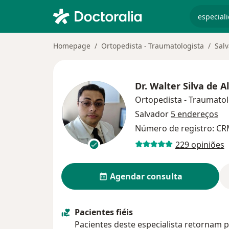
especiali
Homepage
Ortopedista - Traumatologista
Sal
Dr.
Walter Silva de A
Ortopedista - Traumatol
Salvador
5 endereços
Número de registro: CR
229 opiniões
Agendar consulta
Pacientes fiéis
Pacientes deste especialista retornam p