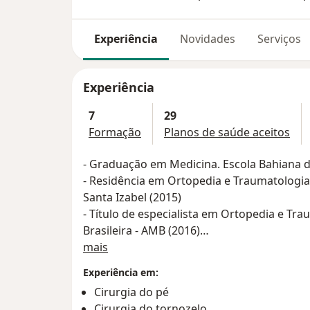
Experiência
Novidades
Serviços
Experiência
7
29
Formação
Planos de saúde aceitos
- Graduação em Medicina. Escola Bahiana d
- Residência em Ortopedia e Traumatologia 
Santa Izabel (2015)
- Título de especialista em Ortopedia e Tr
Brasileira - AMB (2016)
Sobre mim
- Membro titular da Sociedade Brasileira 
mais
(2016)
Experiência em:
- Fellow em Cirurgia do Tornozelo e Pé - Sa
Cirurgia do pé
Izabel (2016)
Cirurgia do tornozelo