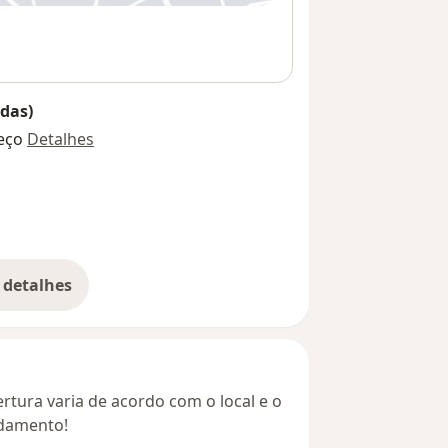
das)
eço
Detalhes
 detalhes
bre o endereço
rtura varia de acordo com o local e o
ndamento!