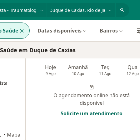
dade, doença ou nome
cidade ou região
p Saúde
Datas disponíveis
Bairros
p Saúde em Duque de Caxias
Hoje
Amanhã
Ter,
Qua
9 Ago
10 Ago
11 Ago
12 Ago
ista
O agendamento online não está
disponível
Solicite um atendimento
, Duque de Caxias
•
Mapa