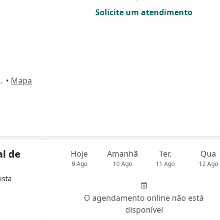
Solicite um atendimento
oja Y, Rio de Janeiro
•
Mapa
al de
Hoje
Amanhã
Ter,
Qua
9 Ago
10 Ago
11 Ago
12 Ago
ista
O agendamento online não está
disponível