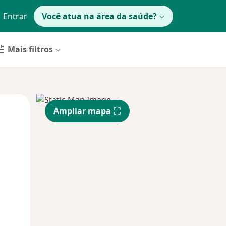
Entrar
Você atua na área da saúde?
Mais filtros
Qui,
Sex,
Sáb,
Ampliar mapa
13 Ago
14 Ago
15 Ago