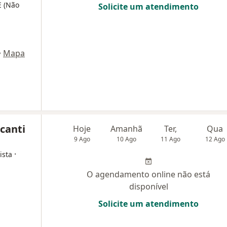
E (Não
Solicite um atendimento
•
Mapa
canti
Hoje
Amanhã
Ter,
Qua
9 Ago
10 Ago
11 Ago
12 Ago
·
ista
O agendamento online não está
disponível
Solicite um atendimento