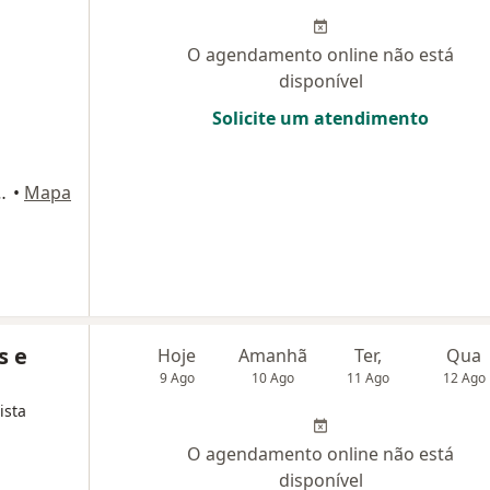
O agendamento online não está
disponível
Solicite um atendimento
6548, Rio de Janeiro
•
Mapa
s e
Hoje
Amanhã
Ter,
Qua
9 Ago
10 Ago
11 Ago
12 Ago
ista
O agendamento online não está
disponível