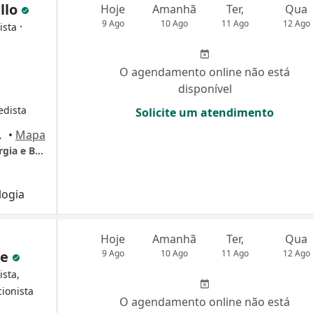
ello
Hoje
Amanhã
Ter,
Qua
9 Ago
10 Ago
11 Ago
12 Ago
·
ista
O agendamento online não está
disponível
edista
Solicite um atendimento
Governador
•
Mapa
Clínica Vida Sem Dor I Ortopedia, Neurocirurgia e Buco Maxilo Facial em São Gonçalo e Niterói - RJ
logia
Hoje
Amanhã
Ter,
Qua
de
9 Ago
10 Ago
11 Ago
12 Ago
ista,
cionista
O agendamento online não está