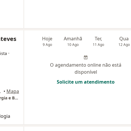
steves
Hoje
Amanhã
Ter,
Qua
9 Ago
10 Ago
11 Ago
12 Ago
·
ista
O agendamento online não está
disponível
Solicite um atendimento
Governador
•
Mapa
Clínica Vida Sem Dor I Ortopedia, Neurocirurgia e Buco Maxilo Facial em São Gonçalo e Niterói - RJ
logia