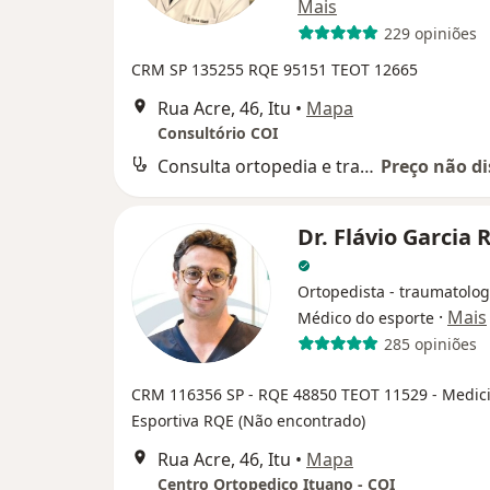
Mais
229 opiniões
CRM SP 135255
RQE 95151
TEOT 12665
Rua Acre, 46, Itu
•
Mapa
Consultório COI
Consulta ortopedia e traumatologia
Preço não di
Dr. Flávio Garcia
Ortopedista - traumatolog
·
Mais
Médico do esporte
285 opiniões
CRM 116356 SP - RQE 48850
TEOT 11529
- Medic
Esportiva RQE (Não encontrado)
Rua Acre, 46, Itu
•
Mapa
Centro Ortopedico Ituano - COI