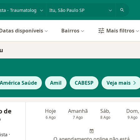
dade, doença ou nome
cidade ou região
Datas disponíveis
Bairros
Mais filtros
tu
 América Saúde
Amil
CABESP
Veja mais
o de
Hoje
Amanhã
Sáb,
Dom,
o
6 Ago
7 Ago
8 Ago
9 Ago
·
ista
O agendamento online não está