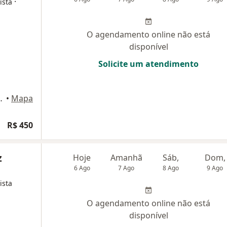
·
ista
O agendamento online não está
disponível
Solicite um atendimento
io, 913, Sorocaba
•
Mapa
R$ 450
z
Hoje
Amanhã
Sáb,
Dom,
6 Ago
7 Ago
8 Ago
9 Ago
ista
O agendamento online não está
disponível