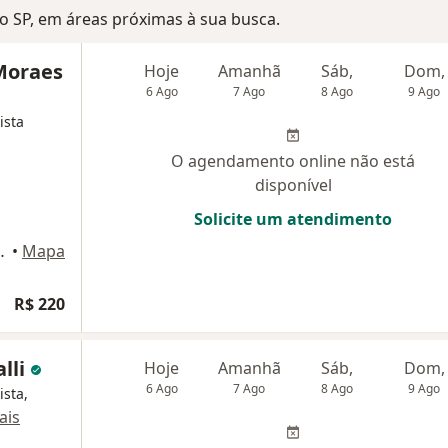
ulo SP, em áreas próximas à sua busca.
Moraes
Hoje
Amanhã
Sáb,
Dom,
6 Ago
7 Ago
8 Ago
9 Ago
ista
O agendamento online não está
disponível
Solicite um atendimento
° andar - Centro, Sorocaba
•
Mapa
R$ 220
lli
Hoje
Amanhã
Sáb,
Dom,
6 Ago
7 Ago
8 Ago
9 Ago
ista,
ais