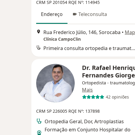
CRM SP 201054
RQE Nº: 114945
Endereço
Teleconsulta
Rua Frederico Júlio, 146, Sorocaba
•
Map
Clínica CampoClin
Primeira consulta ortopedia e traumatol
Dr. Rafael Henriq
Fernandes Giorg
Ortopedista - traumatolog
Mais
42 opiniões
CRM SP 226005
RQE Nº: 137898
Ortopedia Geral, Dor, Artroplastias
Formação em Conjunto Hospitalar do