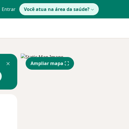
Entrar
Você atua na área da saúde?
Ampliar mapa
Segunda-feira
Ter,
Qua
10 Ago
11 Ago
12 Ago