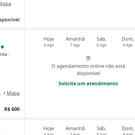
Mapa
sponível
Hoje
Amanhã
Sáb,
Dom,
a
6 Ago
7 Ago
8 Ago
9 Ago
·
ista
O agendamento online não está
disponível
Solicite um atendimento
Machado 540, Campinas
•
Mapa
R$ 600
Hoje
Amanhã
Sáb,
Dom,
6 Ago
7 Ago
8 Ago
9 Ago