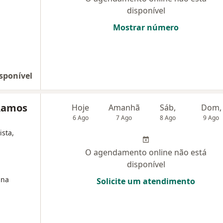
disponível
Mostrar número
sponível
 Ramos
Hoje
Amanhã
Sáb,
Dom,
6 Ago
7 Ago
8 Ago
9 Ago
ista,
O agendamento online não está
disponível
ina
Solicite um atendimento