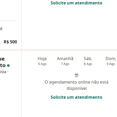
Solicite um atendimento
a
ogia
R$ 500
ue
Hoje
Amanhã
Sáb,
Dom,
eto
6 Ago
7 Ago
8 Ago
9 Ago
·
ista
O agendamento online não está
disponível
Solicite um atendimento