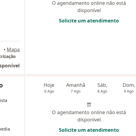
O agendamento online não está
disponível
Solicite um atendimento
•
Mapa
trização
sponível
o
Hoje
Amanhã
Sáb,
Dom,
6 Ago
7 Ago
8 Ago
9 Ago
ista
O agendamento online não está
disponível
pedia
Solicite um atendimento