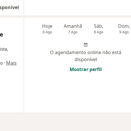
sponível
Hoje
Amanhã
Sáb,
Dom,
6 Ago
7 Ago
8 Ago
9 Ago
 e
ista,
O agendamento online não está
disponível
·
Mais
co
Mostrar perfil