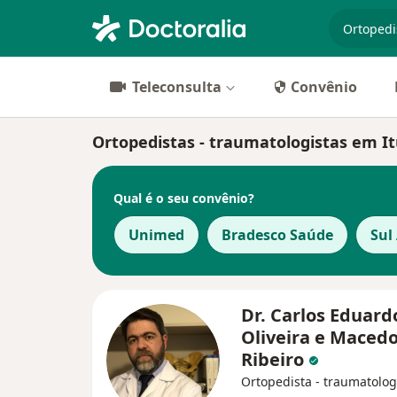
especiali
Teleconsulta
Convênio
Ortopedistas - traumatologistas em I
Qual é o seu convênio?
Unimed
Bradesco Saúde
Sul
Dr. Carlos Eduard
Oliveira e Maced
Ribeiro
Ortopedista - traumatolog