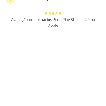
Dr. Hélio Polido
Avaliação dos usuários: 5 na Play Store e 4,9 na
·
Mais
Ortopedista - traumatologista, Cirurgião da mão
Apple
1131 opiniões
CRM RN 5500
RQE Nº: 752
RQE Nº: 753
Pacientes fiéis
Av. Lima e Silva 1337, Natal
•
Mapa
Trauma Center
Consulta Cirurgia da Mão
a partir de r$ 300
Esse especialista não oferece agendamento online para esse endereço.
Solicite um atendimento
Especialistas disponíveis