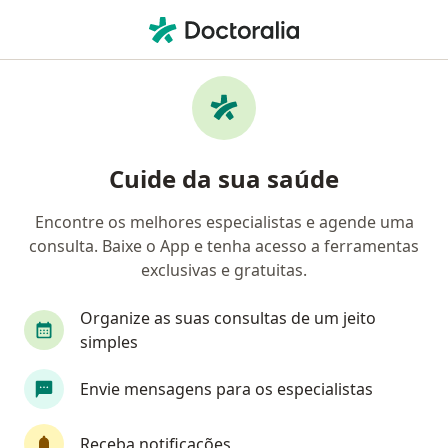
Men
Ortopedista - Traumatologista • Nossa Senhora De Nazaré, Natal, Rio Grande do Norte RN
Filtros
• 1
Convênio
Mapa
Ortopedistas - traumatologistas em Nossa
Cuide da sua saúde
Senhora De Nazaré, Natal
Encontre os melhores especialistas e agende uma
consulta. Baixe o App e tenha acesso a ferramentas
Qual é o seu convênio?
exclusivas e gratuitas.
Unimed
Bradesco Saúde
Sul América Saú
Organize as suas consultas de um jeito
simples
Envie mensagens para os especialistas
Receba notificações