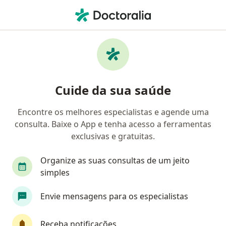
Men
Ortopedista - Traumatologista • Tirol, Natal, Rio Grande do Norte RN
Filtros
• 1
Convênio
Mapa
Ortopedistas - traumatologistas em Tirol,
Cuide da sua saúde
Natal
Encontre os melhores especialistas e agende uma
consulta. Baixe o App e tenha acesso a ferramentas
Qual é o seu convênio?
exclusivas e gratuitas.
Unimed
Bradesco Saúde
Sul América Saú
Organize as suas consultas de um jeito
simples
Envie mensagens para os especialistas
Receba notificações