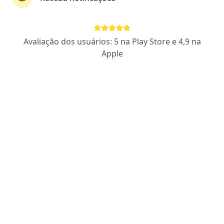
Dr. Caio César Barbosa Siqueira
Avaliação dos usuários: 5 na Play Store e 4,9 na
·
Mais
Ortopedista - traumatologista
Apple
206 opiniões
CRM RN 8667 RQE Nº: 4597
Avenida Afonso Pena 754 - 6º andar, Natal
•
Mapa
Clínica Ortovita
Consulta ortopedia e traumatologia
R$ 500
Esse especialista não oferece agendamento online para esse endereço.
Solicite um atendimento