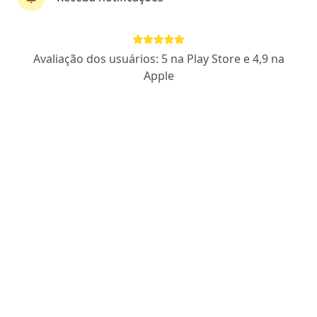
CRM: 720976 - RJ
RQE Nº: 14793
Pacientes fiéis
Avaliação dos usuários: 5 na Play Store e 4,9 na
Travessa Vila Yboty, 26, Nova Iguaçu
•
Mapa
Apple
Conecta Saúde
Aceita AMS Petrobrás
Primeira consulta ortopedia e traumatologia
Esse especialista não oferece agendamento online para esse endereço.
Solicite um atendimento