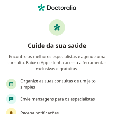
Men
Ortopedista - Traumatologista • Nova Iguaçu, Rio de Janeiro RJ
Filtros
Convênio:
AMS Petrobrás
Ortopedistas - traumatologistas AMS
Cuide da sua saúde
Petrobrás em Nova Iguaçu
Encontre os melhores especialistas e agende uma
consulta. Baixe o App e tenha acesso a ferramentas
exclusivas e gratuitas.
Organize as suas consultas de um jeito
simples
Dr. Vitor Miranda
Envie mensagens para os especialistas
·
Mais
Ortopedista - traumatologista
133 opiniões
Receba notificações