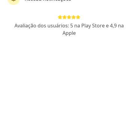
CRM: 720976 - RJ
RQE Nº: 14793
Pacientes fiéis
Avaliação dos usuários: 5 na Play Store e 4,9 na
Travessa Vila Yboty, 26, Nova Iguaçu
•
Mapa
Apple
Conecta Saúde
Aceita Sul América Saúde
Primeira consulta ortopedia e traumatologia
Esse especialista não oferece agendamento online para esse endereço.
Solicite um atendimento