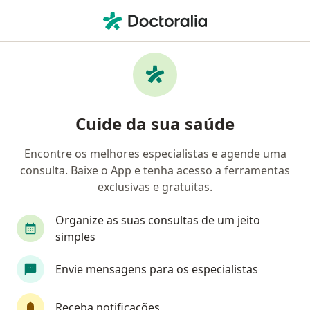
Men
Ortopedista - Traumatologista • Nova Iguaçu, Rio de Janeiro RJ
Filtros
Convênio:
Sul América Saúde
Ortopedistas - traumatologistas Sul
Cuide da sua saúde
América Saúde em Nova Iguaçu
Encontre os melhores especialistas e agende uma
consulta. Baixe o App e tenha acesso a ferramentas
exclusivas e gratuitas.
Organize as suas consultas de um jeito
simples
Dr. Vitor Miranda
Envie mensagens para os especialistas
·
Mais
Ortopedista - traumatologista
133 opiniões
Receba notificações