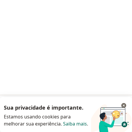
Dr. Andre Gustavo Melilo
·
Mais
Ortopedista - traumatologista
21 opiniões
CRM 894346 RJ
Av. Gov. Roberto Silveira, 470 - Centro, Nova Iguaçu , sala 1002, Rio de Janeiro
•
Mapa
Clínica da Dor (Rio de Janeiro)
Aceita Sul América Saúde
Consulta ortopedia e traumatologia
Esse especialista não oferece agendamento online para esse endereço.
Solicite um atendimento
Sua privacidade é importante.
Acessar App
Estamos usando cookies para
melhorar sua experiência.
Saiba mais
.
Continuar pelo site da Doctoralia